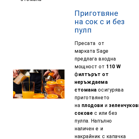
Приготвяне
на сок с и без
пулп
Пресата
от
марката Sage
предлага входна
мощност от
110 W
ф
илтърът от
неръждаема
стомана
осигурява
приготвянето
на
плодови
и
зеленчуков
сокове
с или без
пулпа. Напълно
наличен е и
накрайник с капачка