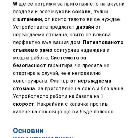
W
ще се погрижи за приготвянето на вкусни
плодови и зеленчукови
сокове,
пълни
с
витамини
, от които тялото ви се нуждае.
Устройствата предлагат
дизайн
от
неръждаема стомана, който се вписва
перфектно във вашия дом.
Патентованото
сгъваемо рамо
осигурява надеждна и
мощна работа.
Системата за
безопасност
гарантира, че пресата не
стартира в случай, че е неправилно
конструирана. Ф
илтър
от неръждаема
стомана
за приготвяне на сок с и без каша.
Устройството работи на базата на
1
скорост
. Накрайник с капачка против
капене на сок също ще ви бъде полезен.
Основни