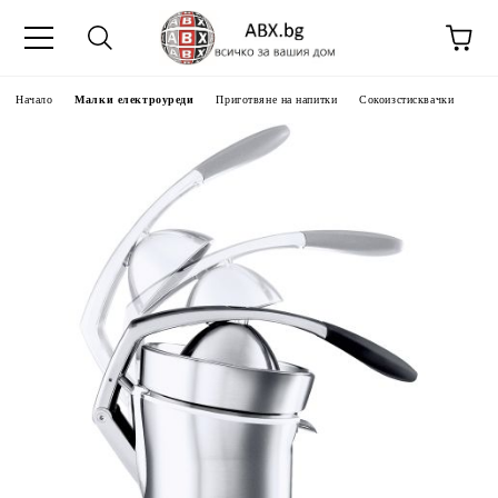
Начало
Малки електроуреди
Приготвяне на напитки
Сокоизстисквачки