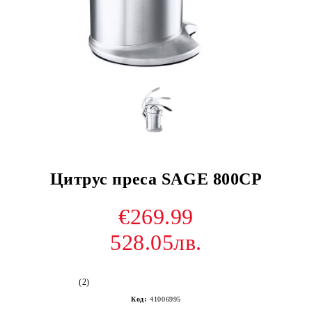
Цитрус преса SAGE 800CP
€269.99
528.05лв.
(2)
Код:
41006995