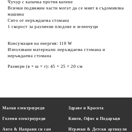
Чучур с капачка против капене
Всички подвижни части могат да се мият в съдомиялна
машина
Сито от неръждаема стомана
1 скорост за различни плодове и зеленчуци
Консумация на енергия: 110 W
Използвани материали: неръждаема стомана и
неръждаема стомана
Размери (в × ш × г): 45 × 25 × 20 см
Малки електроуреди
Здраве и Красота
Големи електроуреди
Книги, Офис и Подаръци
Авто & Направи си сам
Играчки & Детски артикули