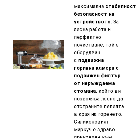
максимална
стабилност
безопасност на
устройството
. За
лесна работа и
перфектно
почистване, той е
оборудван
с
подвижна
горивна камера с
подвижен филтър
от неръждаема
стомана
, който ви
позволява лесно да
отстраните пепелта
в края на горенето.
Силиконовият
маркуч е здраво
прикрепен към