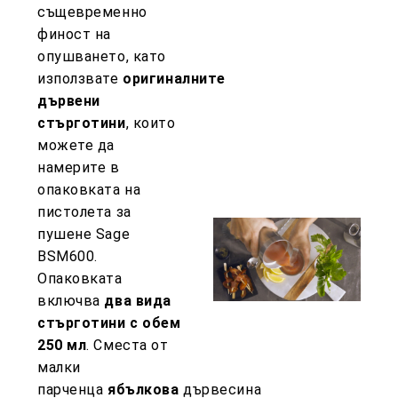
същевременно
финост на
опушването, като
използвате
оригиналните
дървени
стърготини
, които
можете да
намерите в
опаковката на
пистолета за
пушене Sage
BSM600.
Опаковката
включва
два вида
стърготини с обем
250 мл
. Сместа от
малки
парченца
ябълкова
дървесина