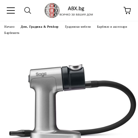
Начало
Дом, Градина & Petshop
Градински мебели
Барбекю и аксесоари
Барбекюта