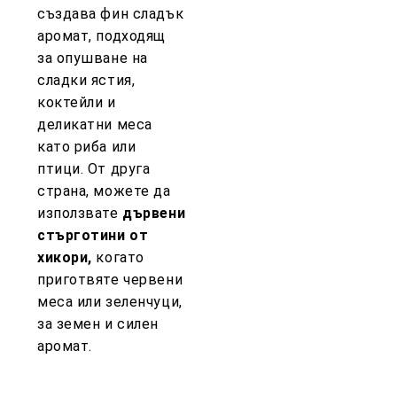
създава фин сладък
аромат, подходящ
за опушване на
сладки ястия,
коктейли и
деликатни меса
като риба или
птици. От друга
страна, можете да
използвате
дървени
стърготини от
хикори,
когато
приготвяте червени
меса или зеленчуци,
за земен и силен
аромат.