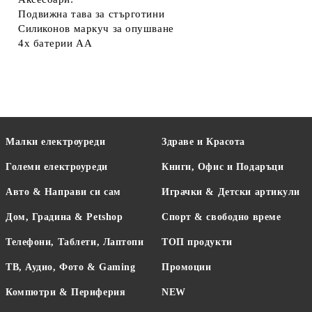
Подвижна тава за стърготини
Силиконов маркуч за опушване
4x батерии AA
Малки електроуреди
Здраве и Красота
Големи електроуреди
Книги, Офис и Подаръци
Авто & Направи си сам
Играчки & Детски артикули
Дом, Градина & Petshop
Спорт & свободно време
Телефони, Таблети, Лаптопи
ТОП продукти
ТВ, Аудио, Фото & Gaming
Промоции
Компютри & Периферия
NEW