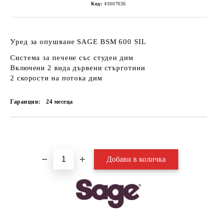
Код:
41007026
Уред за опушване SAGE BSM 600 SIL
Система за печене със студен дим
Включени 2 вида дървени стърготини
2 скорости на потока дим
Гаранция:
24 месеца
Добави в желани