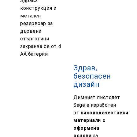
Здрава
конструкция и
метален
резервоар за
дървени
стърготини
захранва се от 4
AA батерии
Здрав,
безопасен
дизайн
Димният пистолет
Sage е изработен
от
висококачествени
материали с
оформена
основа
за