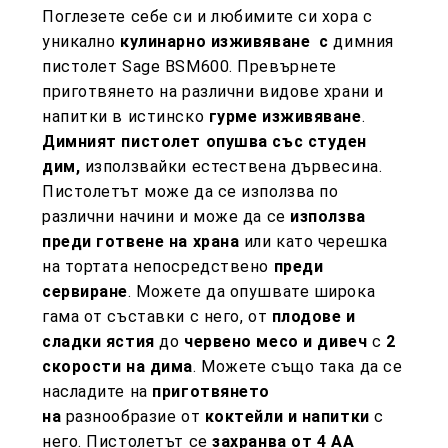
Поглезете себе си и любимите си хора с
уникално
кулинарно изживяване
с
димния
пистолет Sage BSM600. Превърнете
приготвянето на различни видове храни и
напитки в истинско
гурме изживяване
.
Димният пистолет опушва със студен
дим,
използвайки естествена дървесина.
Пистолетът може да се използва по
различни начини и може да се
използва
преди готвене на храна
или като черешка
на тортата непосредствено
преди
сервиране
. Можете да опушвате широка
гама от съставки с него, от
плодове и
сладки ястия
до
червено месо и дивеч
с
2
скорости на дима
. Можете също така да се
насладите на
приготвянето
на
разнообразие от
коктейли и напитки
с
него. Пистолетът се
захранва от 4 AA