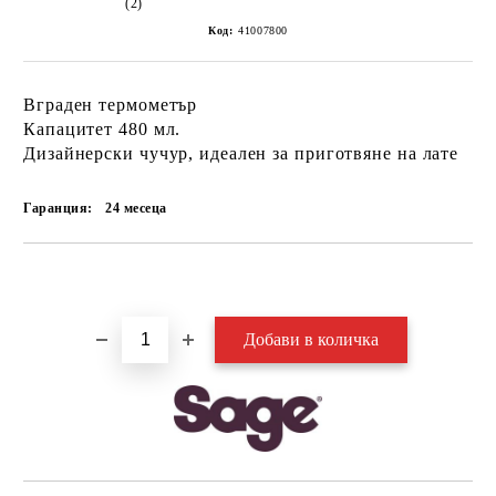
(2)
Код:
41007800
Вграден термометър
Капацитет 480 мл.
Дизайнерски чучур, идеален за приготвяне на лате
Гаранция:
24 месеца
Добави в желани