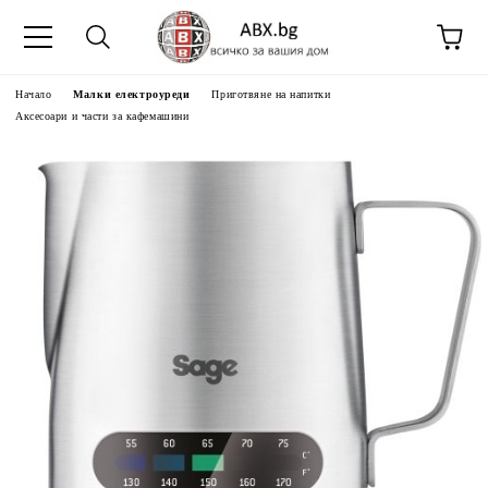
Начало
Малки електроуреди
Приготвяне на напитки
Аксесоари и части за кафемашини