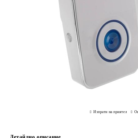
Изпрати на приятел
О
Детайлно описание