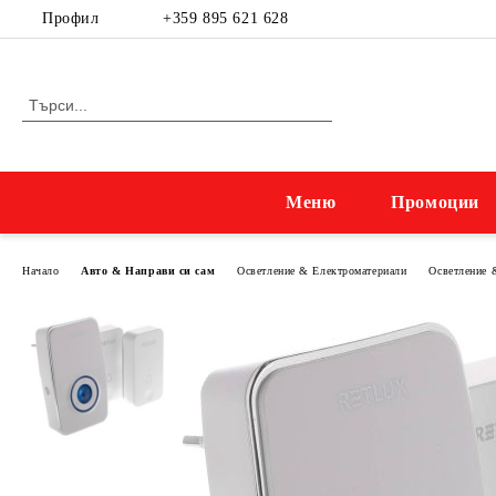
Профил
+359 895 621 628
Меню
Промоции
Начало
Авто & Направи си сам
Осветление & Електроматериали
Осветление 