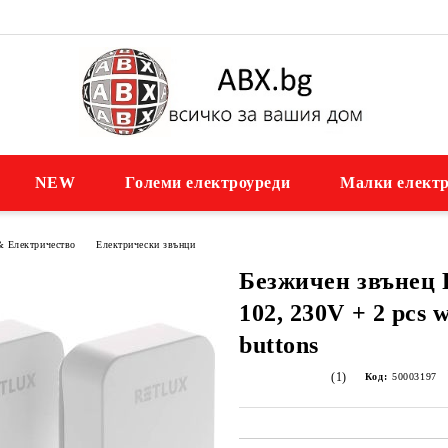
NEW
Големи електроуреди
Малки електр
& Електричество
Електрически звънци
Безжичен звъне
102, 230V + 2 pcs w
buttons
(1)
Код:
50003197