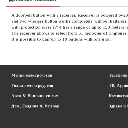
A doorbell button with a receiver. Receiver is powered by
and two wireless button works completely without batteries
with protection class IP44 has a range of up to 150 meters (
The receiver allows to select from 51 melodies of ringtones.
It is possible to pair up to 10 buttons with one unit.
Малки електроуреди
Телефони
Големи електроуреди
ТВ, Ауди
Авто & Направи си сам
Компютр
Дом, Градина & Petshop
Здраве и