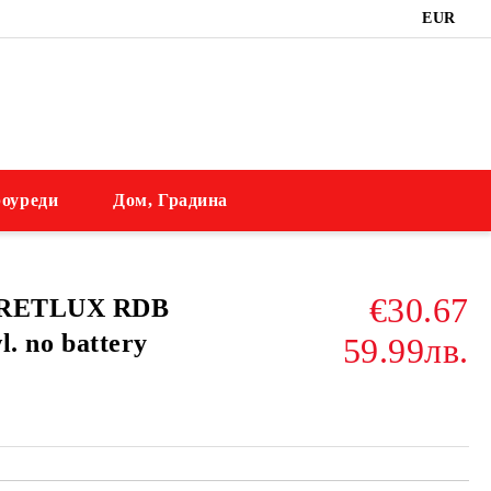
EUR
оуреди
Дом, Градина
€30.67
ц RETLUX RDB
l. no battery
59.99лв.