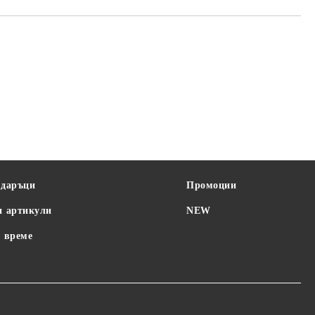
одаръци
Промоции
и артикули
NEW
 време