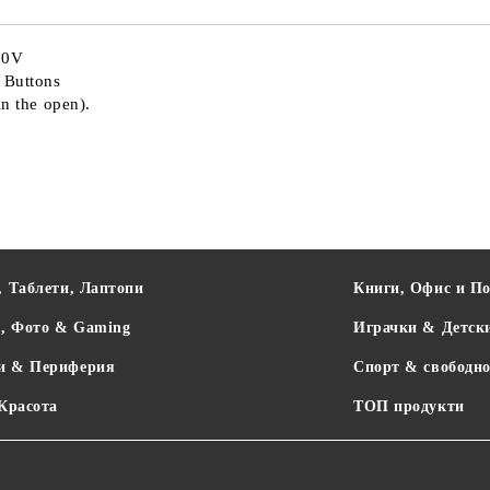
230V
. Buttons
in the open).
, Таблети, Лаптопи
Книги, Офис и П
о, Фото & Gaming
Играчки & Детск
и & Периферия
Спорт & свободно
 Красота
ТОП продукти