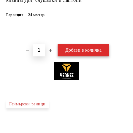
клавиатури, слушалки и лаптопи
Гаранция:
24 месеца
Добави в желани
Геймърски раници