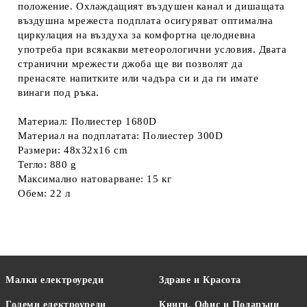
положение. Охлаждащият въздушен канал и дишащата
въздушна мрежеста подплата осигуряват оптимална
циркулация на въздуха за комфортна целодневна
употреба при всякакви метеорологични условия. Двата
странични мрежести джоба ще ви позволят да
пренасяте напитките или чадъра си и да ги имате
винаги под ръка.
Материал: Полиестер 1680D
Материал на подплатата: Полиестер 300D
Размери: 48x32x16 cm
Тегло: 880 g
Максимално натоварване: 15 кг
Обем: 22 л
Малки електроуреди
Здраве и Красота
Големи електроуреди
Книги, Офис и Подаръци