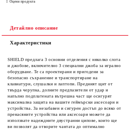
Оцени продукта
Детайлно описание
Характеристики
SHIELD предлага 3 основни отделения с няколко слота
и джобове, включително 3 специални джоба за игрално
оборудване. Те са проектирани и пригодени за
безопасно съхранение и транспортиране на
клавиатури, слушалки и лаптопи. Предният щит от
твърда черупка, долните предпазители от удар и
напълно подплатената вътрешна част ще осигурят
максимална защита на вашите геймърски аксесоари и
устройства. За незабавен и сигурен достъп до всяко от
пренасяните устройства или аксесоари можете да
използвате надеждните двустранни ципове, които ще
ви позволят да отворите чантата до оптимално