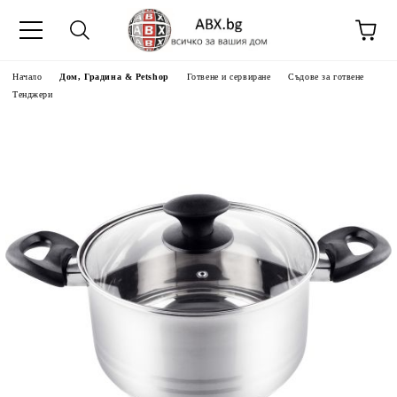
Начало
Дом, Градина & Petshop
Готвене и сервиране
Съдове за готвене
Тенджери