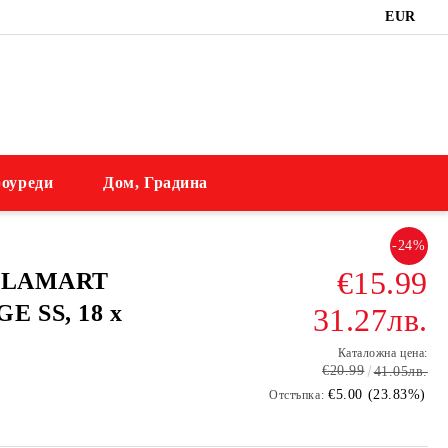
EUR
оуреди
Дом, Градина
-24%
€15.99
к LAMART
E SS, 18 х
31.27лв.
Каталожна цена:
€20.99
41.05лв.
€5.00 (23.83%)
Отстъпка: