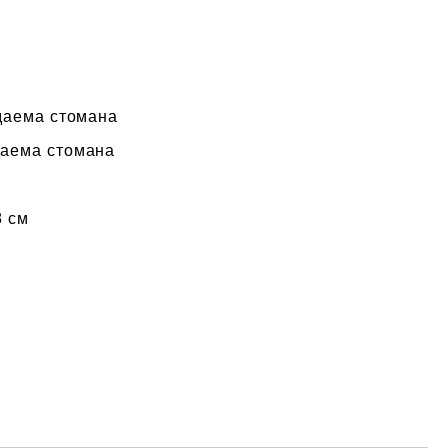
а стомана
ма стомана
см