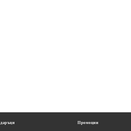
и
одаръци
Промоции