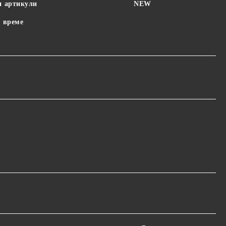
и артикули
NEW
 време