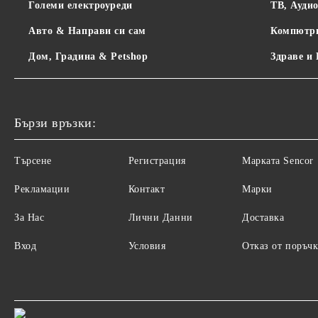
Големи електроуреди
ТВ, Ауди
Авто & Направи си сам
Компютр
Дом, Градина & Petshop
Здраве и
Бързи връзки:
Търсене
Регистрация
Maрката Sencor
Рекламации
Контакт
Марки
За Нас
Лични Данни
Доставка
Вход
Условия
Отказ от поръчк