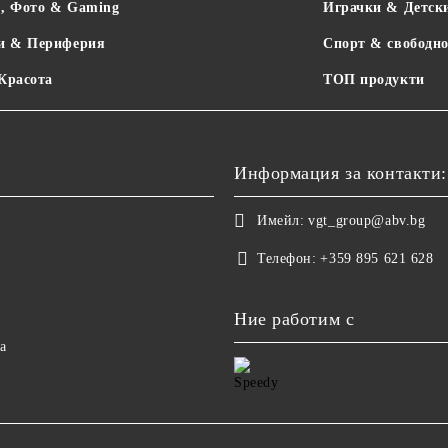
о, Фото & Gaming
Играчки & Детск
и & Периферия
Спорт & свободно
 Красота
ТОП продукти
Информация за контакти:
Имейл:
vgt_group@abv.bg
Телефон:
+359 895 621 628
Ние работим с
а