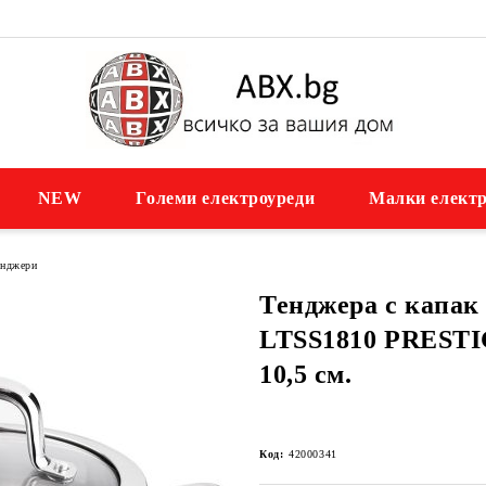
NEW
Големи електроуреди
Малки електр
енджери
Тенджера с капа
LTSS1810 PRESTIG
10,5 см.
Код:
42000341