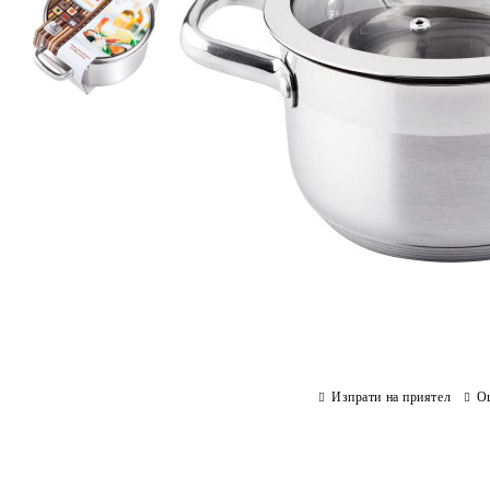
Изпрати на приятел
О