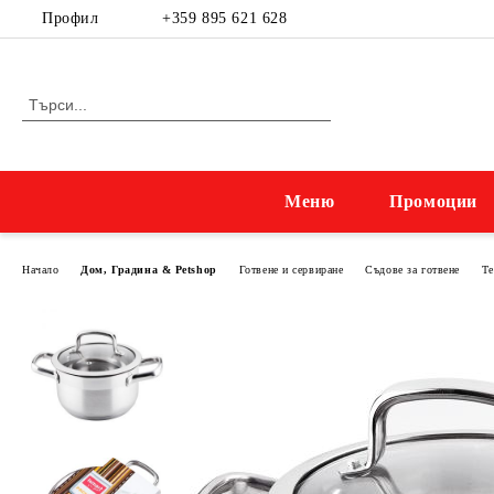
Профил
+359 895 621 628
Меню
Промоции
Начало
Дом, Градина & Petshop
Готвене и сервиране
Съдове за готвене
Т