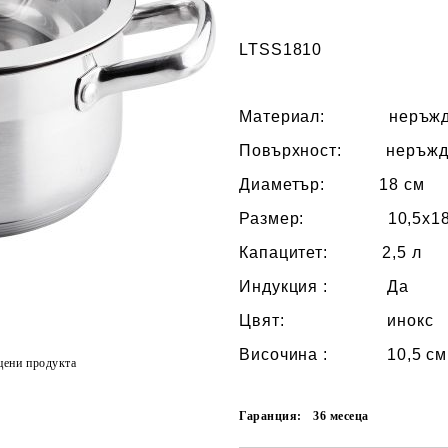
LTSS1810
Материал:
неръждаем
Повърхност:
неръждае
Диаметър:
18 см
Размер:
10,5х18 
Капацитет:
2,5 л
Индукция :
Да
Цвят:
инокс
Височина
: 10,5 см
цени продукта
Гаранция:
36 месеца