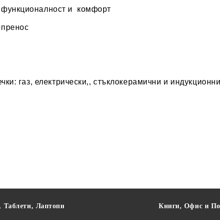
 функционалност и комфорт
опренос
чки: газ, електрически,, стъклокерамични и индукционн
, Таблети, Лаптопи
Книги, Офис и П