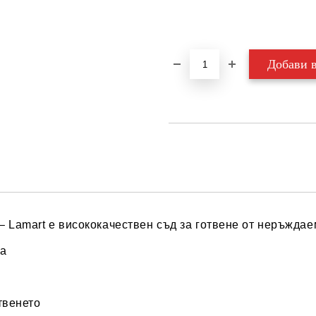
Добави в желани
 – Lamart e висококачествен съд за готвене от неръжда
на
твенето