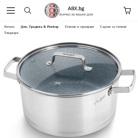
Начало
Дом, Градина & Petshop
Готвене и сервиране
Съдове за готвене
Тенджери