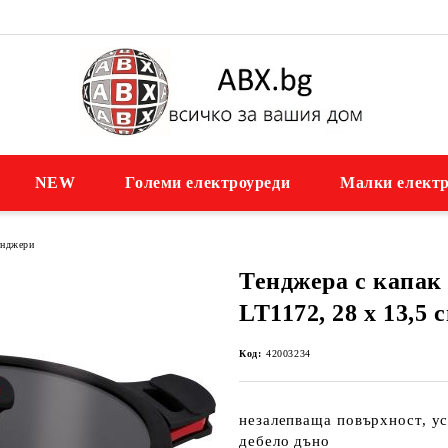
NEW
Големи електроуреди
Малки електр
енджери
Тенджера с капа
LT1172, 28 х 13,5 с
Код:
42003234
незалепваща повърхност, ус
дебело дъно