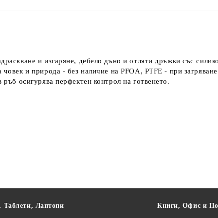
драскване и изгаряне, дебело дъно и отляти дръжки със силик
 човек и природа - без наличие на PFOA, PTFE - при загряване
ов ръб осигурява перфектен контрол на готвенето.
, Таблети, Лаптопи
Книги, Офис и П