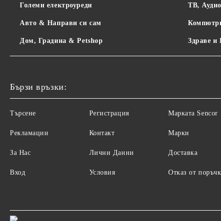
Големи електроуреди
ТВ, Ауди
Авто & Направи си сам
Компютр
Дом, Градина & Petshop
Здраве и
Бързи връзки:
Търсене
Регистрация
Maрката Sencor
Рекламации
Контакт
Марки
За Нас
Лични Данни
Доставка
Вход
Условия
Отказ от поръчк