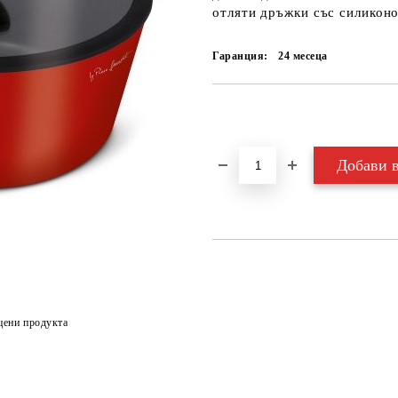
отляти дръжки със силикон
Гаранция:
24 месеца
Добави в желани
цени продукта