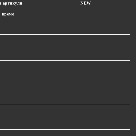
и артикули
NEW
 време