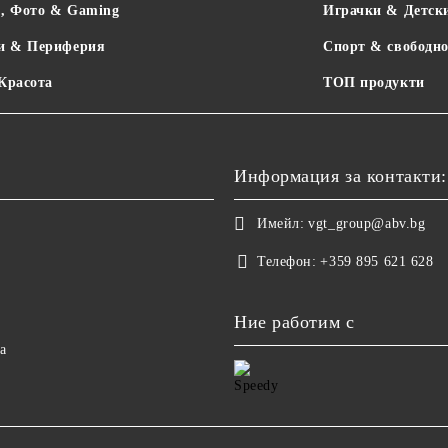
о, Фото & Gaming
Играчки & Детск
и & Периферия
Спорт & свободно
 Красота
ТОП продукти
Информация за контакти:
Имейл:
vgt_group@abv.bg
Телефон:
+359 895 621 628
Ние работим с
а