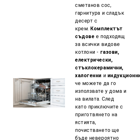
сметанов сос,
гарнитура и сладък
десерт с
крем.
Комплектът
съдове
е подходящ
за всички видове
котлони -
газови,
електрически,
стъклокерамични,
халогенни
и
индукционни
че можете да го
използвате у дома и
на вилата. След
като приключите с
приготвянето на
ястията,
почистването ще
бъде невероятно