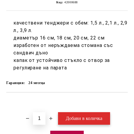
Код:
42000688
качествени тенджери с обем: 1,5 л., 2,1 л., 2,9
л., 3,9 л.
диаметър 16 см, 18 см, 20 см, 22 см
изработен от неръждаема стомана със
сандвич дъно
капак от устойчиво стъкло с отвор за
регулиране на парата
Гаранция:
24 месеца
Добави в желани