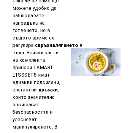
така
че
не само ще
можете удобно да
наблюдавате
напредъка на
готвенето, но в
същото време се
регулира
свръхналягането
в
съда. Всички части
на комплекта
прибори LAMART
LTSSSET8 имат
еднакви подсилени,
елегантни
дръжки
,
които значително
повишават
безопасността и
улесняват
манипулирането. В