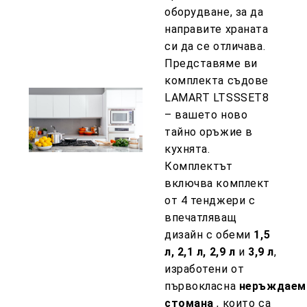
оборудване, за да
направите храната
си да се отличава.
Представяме ви
комплекта съдове
LAMART LTSSSET8
– вашето ново
тайно оръжие в
кухнята.
Комплектът
включва комплект
от 4 тенджери с
впечатляващ
дизайн с обеми
1,5
л, 2,1 л, 2,9 л
и
3,9 л
,
изработени от
първокласна
неръждаем
стомана
, които са