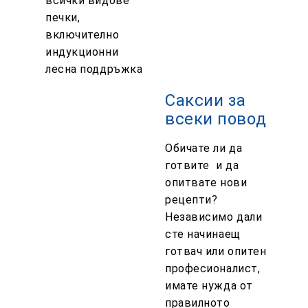
всички видове
печки,
включително
индукционни
лесна поддръжка
Саксии за
всеки повод
Обичате ли да
готвите
и да
опитвате нови
рецепти?
Независимо дали
сте начинаещ
готвач или опитен
професионалист,
имате нужда от
правилното