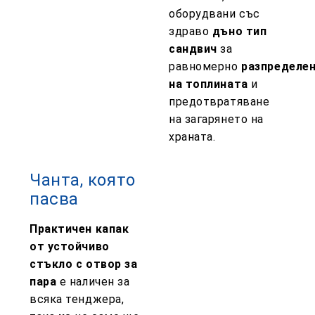
оборудвани със
здраво
дъно тип
сандвич
за
равномерно
разпределе
на топлината
и
предотвратяване
на загарянето на
храната.
Чанта, която
пасва
Практичен капак
от устойчиво
стъкло с отвор за
пара
е наличен за
всяка тенджера,