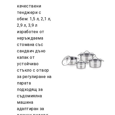
качествени
тенджери с
обем: 1,5 л, 2,1 л,
2,9 л, 3,9 л
изработен от
неръждаема
стомана със
сандвич дъно
капак от
устойчиво
стъкло с отвор
за регулиране на
парата
подходящ за
съдомиялна
машина
адаптиран за