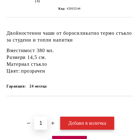
(4)
Код:
42002544
Двойностенни чаши от боросиликатно термо стъкло
за студени и топли напитки
Вместимост 380 мл.
Размери 14,5 cм.
Материал стъкло
Цвят: прозрачен
Гаранция:
24 месеца
Добави в желани