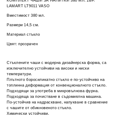
КОМПЛЕКТ ЧАШИ ЗА НАПИТКИ
380
МЛ. 2БР.
LAMART LT9011
VASO
Вместимост 380 мл
.
Размери 14,5 cм.
Материал стъкло
Цвят: прозрачен
Стъклените чаши с модерна дизайнерска форма, са
изключително устойчиви на високи и ниски
температури.
Плътното боросиликатно стъкло е по-устойчиво на
топлинна деформация от конвенционалното стъкло.
Подходящи за употреба в микровълнова фурна.
Подходяща за почистване в съдомиялна машина.
По-устойчив на надраскване, напукване в сравнение
с чашите от обикновеното стъкло.
Химически устойчиви.