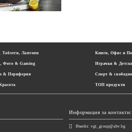
, Таблети, Лаптопи
Книги, Офис и П
о, Фото & Gaming
Играчки & Детск
и & Периферия
Спорт & свободно
 Красота
ТОП продукти
Информация за контакти:
Имейл:
vgt_group@abv.bg