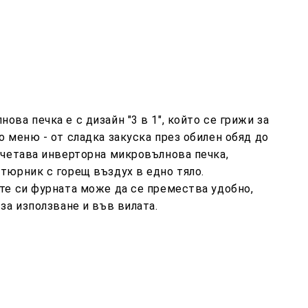
ва печка е с дизайн "3 в 1", който се грижи за
о меню - от сладка закуска през обилен обяд до
ъчетава инверторна микровълнова печка,
тюрник с горещ въздух в едно тяло.
те си фурната може да се премества удобно,
за използване и във вилата.