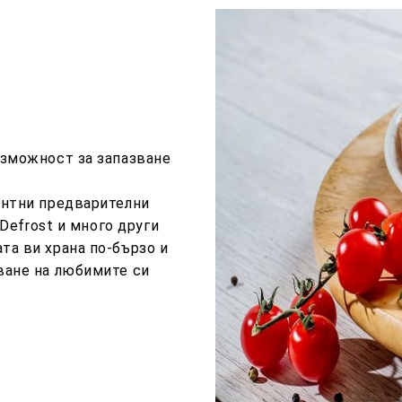
ъзможност за запазване
ентни предварителни
 Defrost и много други
та ви храна по-бързо и
ване на любимите си