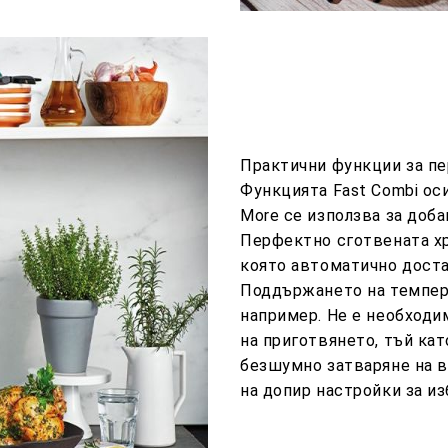
Практични функции за п
Функцията Fast Combi оси
More се използва за доб
Перфектно сготвената хр
която автоматично доста
Поддържането на темпера
например. Не е необходи
на приготвянето, тъй ка
безшумно затваряне на в
на допир настройки за и