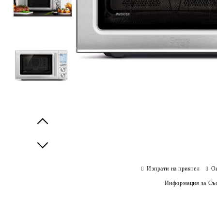
Prev
Next
Изпрати на приятел
О
Информация за Съо