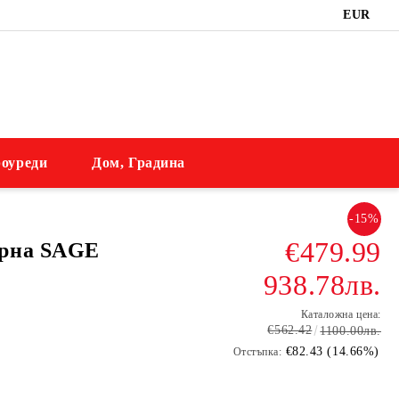
EUR
оуреди
Дом, Градина
-15%
€479.99
урна SAGE
938.78лв.
Каталожна цена:
€562.42
1100.00лв.
€82.43 (14.66%)
Отстъпка: