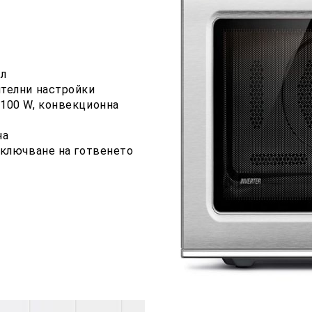
 л
ителни настройки
 100 W, конвекционна
на
иключване на готвенето