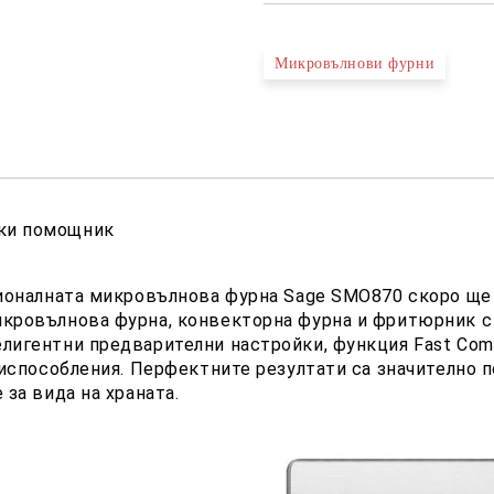
Микровълнови фурни
ски помощник
кционалната микровълнова фурна Sage SMO870 скоро щ
кровълнова фурна, конвекторна фурна и фритюрник с 
игентни предварителни настройки, функция Fast Combi
риспособления. Перфектните резултати са значително п
 за вида на храната.