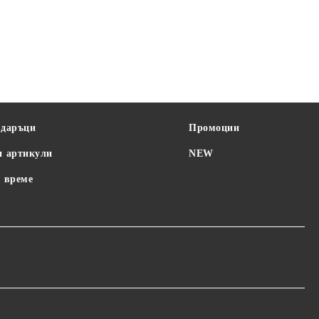
одаръци
Промоции
и артикули
NEW
 време