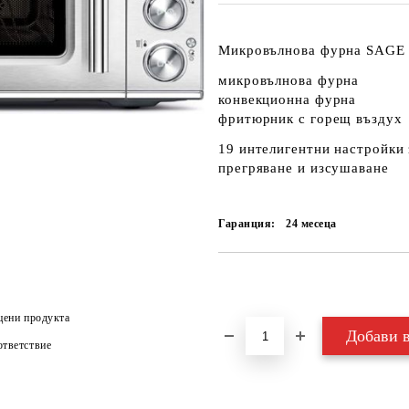
Микровълнова фурна SAGE
микровълнова фурна
конвекционна фурна
фритюрник с горещ въздух
19 интелигентни настройки 
прегряване и изсушаване
Гаранция:
24 месеца
Добави в желани
цени продукта
тветствие