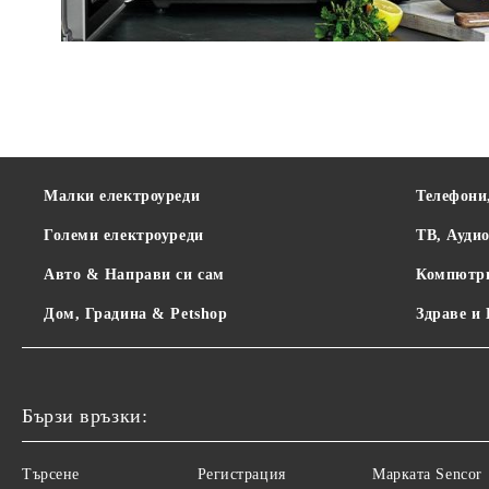
Малки електроуреди
Телефони
Големи електроуреди
ТВ, Ауди
Авто & Направи си сам
Компютр
Дом, Градина & Petshop
Здраве и
Бързи връзки:
Търсене
Регистрация
Maрката Sencor