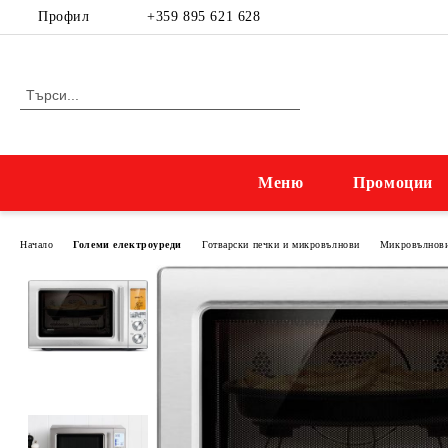
Профил
+359 895 621 628
Меню
Промоции
Начало
Големи електроуреди
Готварски печки и микровълнови
Микровълнов