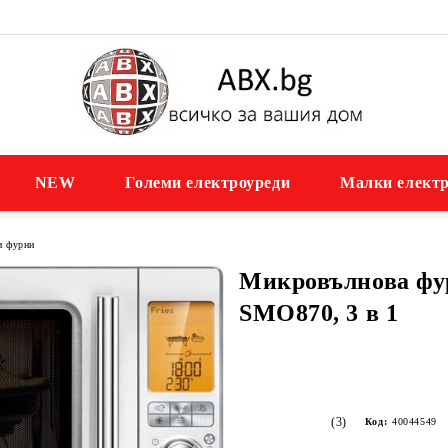
NEW
Големи електроуреди
Малки електр
и фурни
Микровълнова ф
SMO870, 3 в 1
(3)
Код:
40044549