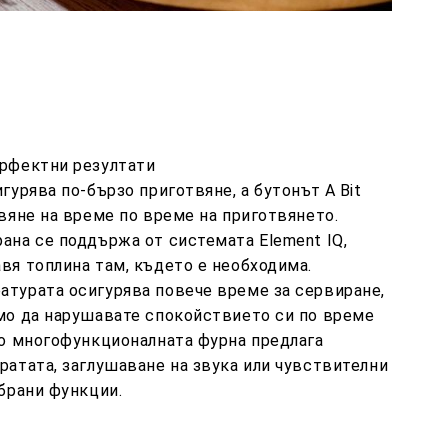
ерфектни резултати
гурява по-бързо приготвяне, а бутонът A Bit
авяне на време по време на приготвянето.
ана се поддържа от системата Element IQ,
вя топлина там, където е необходима.
турата осигурява повече време за сервиране,
мо да нарушавате спокойствието си по време
то многофункционалната фурна предлага
ратата, заглушаване на звука или чувствителни
збрани функции.