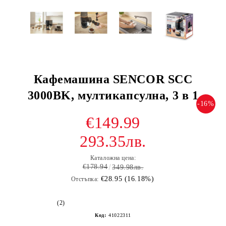
Кафемашина SENCOR SCC
3000BK, мултикапсулна, 3 в 1
-16%
€149.99
293.35лв.
Каталожна цена:
€178.94
349.98лв.
€28.95 (16.18%)
Отстъпка:
(2)
Код:
41022311