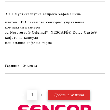
3 в 1 мултикапсулна еспресо кафемашина
цветен LED панел със сензорно управление
компактни размери
за Nespresso® Original*, NESCAFÉ® Dolce Gusto®
кафета на капсули
или смляно кафе на зърна
Гаранция:
24 месеца
Добави в желани