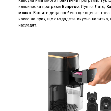
капсули има много практични програми. Тук 
класическа
програма
Еспресо
, Лунго, Лате,
К
мляко
. Вашите деца особено ще оценят това
какао на прах, ще създадете вкусна напитка, 
насладят.