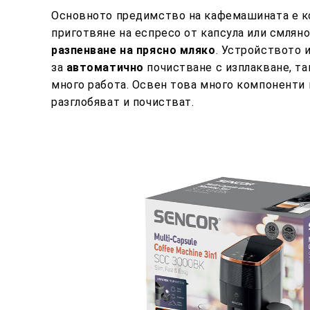
Основното предимство на кафемашината е к
приготвяне на еспресо от капсула или смля
разпенване на прясно мляко
. Устройството 
за
автоматично
почистване с изплакване, та
много работа. Освен това много компоненти 
разглобяват и почистват.