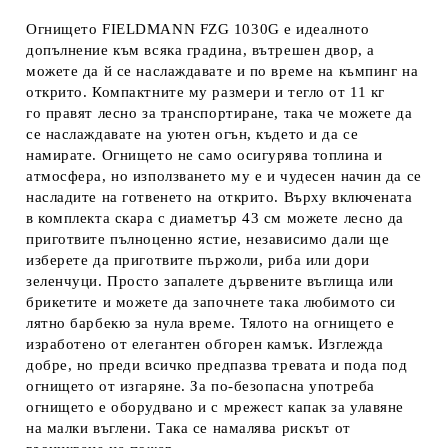
Огнището FIELDMANN FZG 1030G
е идеалното
допълнение към всяка градина, вътрешен двор, а
можете да й се наслаждавате и по време на къмпинг на
открито. Компактните му размери и тегло от 11 кг
го правят лесно за транспортиране, така че можете да
се наслаждавате на уютен огън, където и да се
намирате. Огнището не само осигурява топлина и
атмосфера, но използването му е и чудесен начин да се
насладите на готвенето на открито. Върху включената
в комплекта скара с диаметър 43 см можете лесно да
приготвите пълноценно ястие, независимо дали ще
изберете да приготвите пържоли, риба или дори
зеленчуци. Просто запалете дървените въглища или
брикетите и можете да започнете така любимото си
лятно барбекю за нула време. Тялото на огнището е
изработено от елегантен обгорен камък. Изглежда
добре, но преди всичко предпазва тревата и пода под
огнището от изгаряне. За по-безопасна употреба
огнището е оборудвано и с мрежест капак за улавяне
на малки въглени. Така се намалява рискът от