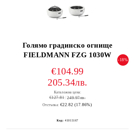
Голямо градинско огнище
FIELDMANN FZG 1030W
-18%
€104.99
205.34лв.
Каталожна цена:
€127.81
249.97лв.
€22.82 (17.86%)
Отстъпка:
Код:
41015167