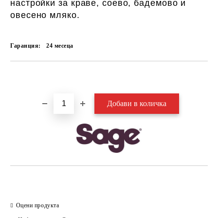
настройки за краве, соево, бадемово и
овесено мляко.
Гаранция:
24 месеца
Добави в желани
Оцени продукта