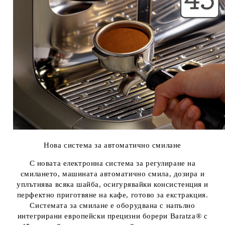
Нова система за автоматично смилане
С новата електронна система за регулиране на
смилането, машината автоматично смила, дозира и
уплътнява всяка шайба, осигурявайки консистенция и
перфектно приготвяне на кафе, готово за екстракция.
Системата за смилане е оборудвана с напълно
интегрирани европейски прецизни борери Baratza® с