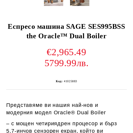
Еспресо машина SAGE SES995BSS
the Oracle™ Dual Boiler
€2,965.49
5799.99лв.
Код:
41025883
Представяме ви нашия най-нов и
модерния модел
Oracle®
Dual Boiler
– с мощен четириядрен процесор и бърз
5,7-инчов сензорен екран, който ви