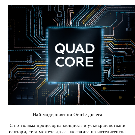
Най-модерният ни Oracle досега
С по-голяма процесорна мощност и усъвършенствани
сензори, сега можете да се насладите на интелигентна