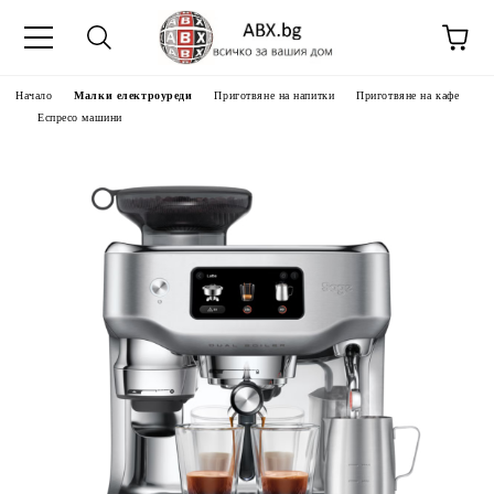
Начало
Малки електроуреди
Приготвяне на напитки
Приготвяне на кафе
Еспресо машини