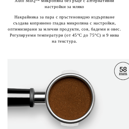
Auto MilQ™ микропяна без ръце с алтернативни
настройки за мляко
Накрайника за пара с пръстеновидно издърпване
създава копринено гладка микропяна с настройки,
оптимизирани за млечни продукти, соя, бадеми и овес.
Регулируеми температури (от 45°C до 75°C) и 9 нива
на текстура.