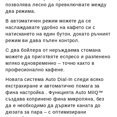
позволява лесно да превключвате между
два режима.
В автоматичен режим можете да се
наслаждавате удобно на кафето си с
натискането на един бутон, докато ръчният
режим ви дава пълен контрол.
С два бойлера от неръждаема стомана
можете да приготвяте еспресо и разпенено
мляко едновременно – точно както в
професионално кафене.
Новата система
Auto Dial-In
следи всяко
екстрахиране и автоматично помага за
фина настройка . Функцията
Auto MilQ™
създава копринено фина микропяна, без
да е необходимо да държите каната до
дюзата за пара – с оптимизирани