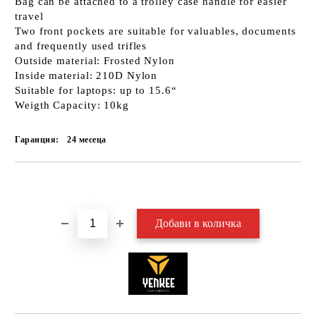
Bag can be attached to a trolley case handle for easier
travel
Two front pockets are suitable for valuables, documents
and frequently used trifles
Outside material: Frosted Nylon
Inside material: 210D Nylon
Suitable for laptops: up to 15.6“
Weigth Capacity: 10kg
Гаранция:
24 месеца
Добави в желани