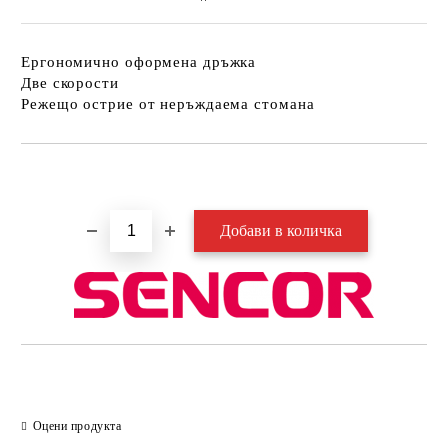
Ергономично оформена дръжка
Две скорости
Режещо острие от неръждаема стомана
Добави в желани
Оцени продукта