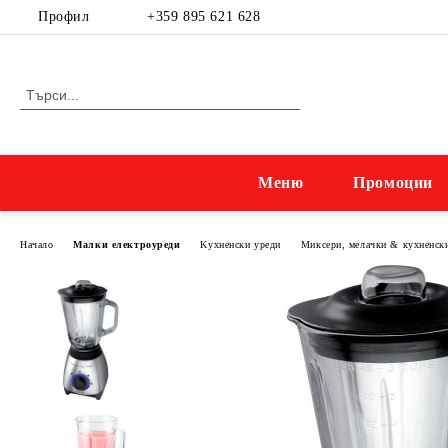
Профил
+359 895 621 628
Меню
Промоции
Начало
Малки електроуреди
Kухненски уреди
Миксери, мелачки & кухненск