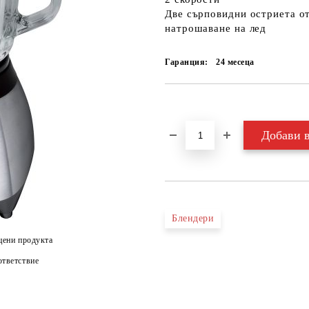
Две сърповидни остриета от
натрошаване на лед
Гаранция:
24 месеца
Добави в желани
Блендери
цени продукта
тветствие