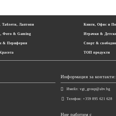
, Таблети, Лаптопи
Книги, Офис и П
о, Фото & Gaming
Играчки & Детск
и & Периферия
Спорт & свободно
 Красота
ТОП продукти
Информация за контакти:
Имейл:
vgt_group@abv.bg
Телефон:
+359 895 621 628
Ние работим с