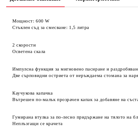
Мощност: 600 W
Стъклен съд за смесване: 1,5 литра
2 скорости
Осветена скала
Импулсна функция за мигновено пасиране и раздробяване
Две сърповидни остриета от неръждаема стомана за наря
Каучукова капачка
Вътрешен по-малък прозрачен капак за добавяне на съст
Гумирана втулка за по-лесно придържане на тялото на б
Неплъзгащи се крачета