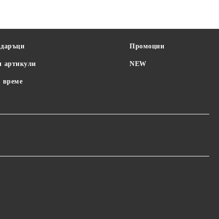
одаръци
Промоции
и артикули
NEW
 време