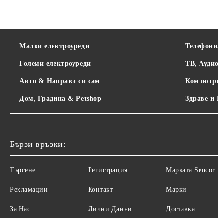
Малки електроуреди
Телефони
Големи електроуреди
ТВ, Ауди
Авто & Направи си сам
Компютр
Дом, Градина & Petshop
Здраве и
Бързи връзки:
Търсене
Регистрация
Maрката Sencor
Рекламации
Контакт
Марки
За Нас
Лични Данни
Доставка