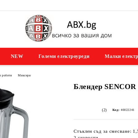
NEW
Големи електроуреди
Малки електр
и роботи
Миксери
Блендер SENCOR 
(2)
Код:
40022241
Стъклен съд за смесване: 1,
2 скорости