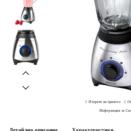
Prev
Next
Изпрати на приятел
О
Информация за Съо
Детайлно описание
Характеристики