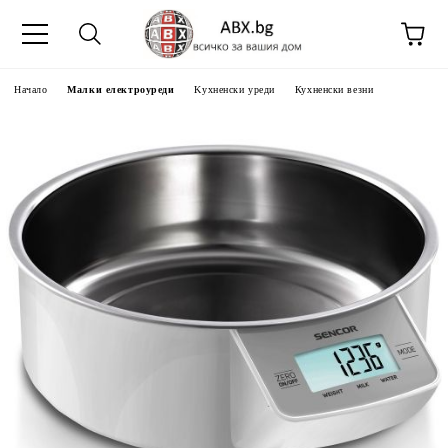
Начало
Малки електроуреди
Kухненски уреди
Кухненски везни