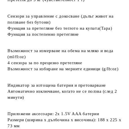
Сензори за управление с докосване (дълъг живот на
ползване без бутони)
Функция за претегляне без теглото на купата(Тара)
Функция за постепенно претегляне
Възможност за измерване на обема на мляко и вода
(ml/fl:oz)
4 сензора за по прецизно претегляне
Възможност за избиране на мерните единици (g/lb:oz)
Индикатор за изтощена батерия и претоварване
Автоматично изключване, когато не се ползва (след 2
минути)
Приложени аксесоари: 2x 1.5V AAA батерии
Размери (ширина x дълбочина x височина): 188 x 225 x
73 мм