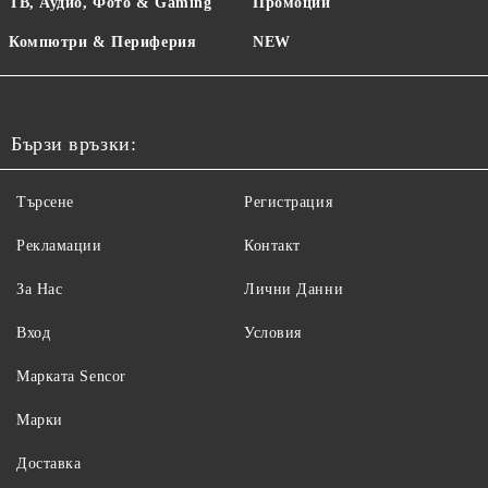
ТВ, Аудио, Фото & Gaming
Промоции
Компютри & Периферия
NEW
Бързи връзки:
Търсене
Регистрация
Рекламации
Контакт
За Нас
Лични Данни
Вход
Условия
Maрката Sencor
Марки
Доставка