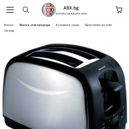
Начало
Малки електроуреди
Kухненски уреди
Приготвяне на хляб
Тостери