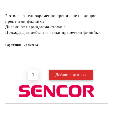
2 отвора за едновременно препичане на до две
препечени филийки
Дизайн от неръждаема стомана
Подходящ за дебели и тънки препечени филийки
Гаранция:
24 месеца
Добави в желани