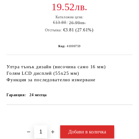
19.52лв.
Каталожна цена:
€13.80
26.99лв.
€3.81 (27.61%)
Отстъпка:
Код:
41000759
Ултра тънък дизайн (височина само 16 мм)
Голям LCD дисплей (55х25 мм)
Функция за последователно измерване
Гаранция:
24 месеца
Добави в желани