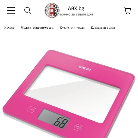
Начало
Малки електроуреди
Kухненски уреди
Кухненски везни