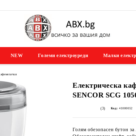
NEW
Големи електроуреди
Малки електр
афемелачки
Електрическа ка
SENCOR SCG 10
(3)
Код:
41000052
Голям обезопасен бутон з