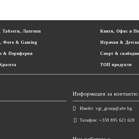
, Таблети, Лаптопи
Книги, Офис и П
о, Фото & Gaming
Играчки & Детск
и & Периферия
Спорт & свободно
 Красота
ТОП продукти
Информация за контакти:
Имейл:
vgt_group@abv.bg
Телефон:
+359 895 621 628