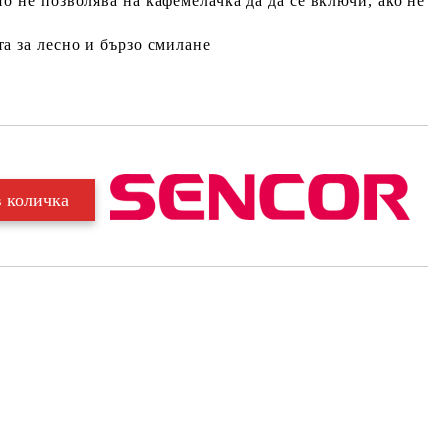
о не позволява на кафемелачка да да се включи, ако не
а за лесно и бързо смилане