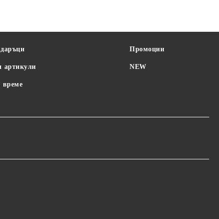
одаръци
Промоции
и артикули
NEW
 време