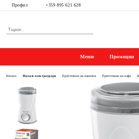
Профил
+359 895 621 628
Меню
Промоции
Начало
Малки електроуреди
Приготвяне на напитки
Приготвяне на кафе
К