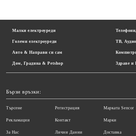
Малки електроуреди
Телефони
Големи електроуреди
ТВ, Ауди
Авто & Направи си сам
Компютр
Дом, Градина & Petshop
Здраве и
Бързи връзки:
Търсене
Регистрация
Maрката Sencor
Рекламации
Контакт
Марки
За Нас
Лични Данни
Доставка