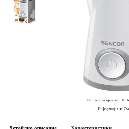
Изпрати на приятел
О
Информация за Съо
Детайлно описание
Характеристики