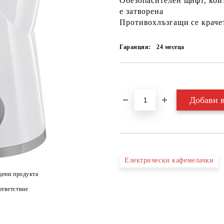
Обезопасителен щифт, койт
е затворена
Противохлъзгащи се крачет
Гаранция:
24 месеца
Добави в желани
Електрически кафемелачки
цени продукта
тветствие