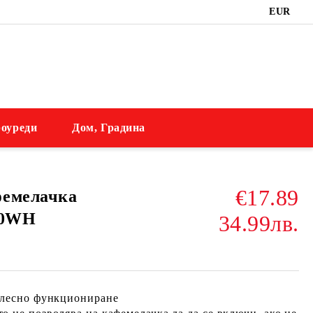
EUR
оуреди
Дом, Градина
€17.89
фемелачка
50WH
34.99лв.
а лесно функциониране