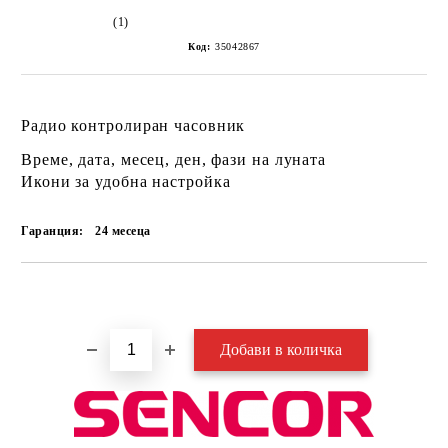
(1)
Код:
35042867
Радио контролиран часовник
Време, дата, месец, ден, фази на луната
Икони за удобна настройка
Гаранция:
24 месеца
Добави в желани