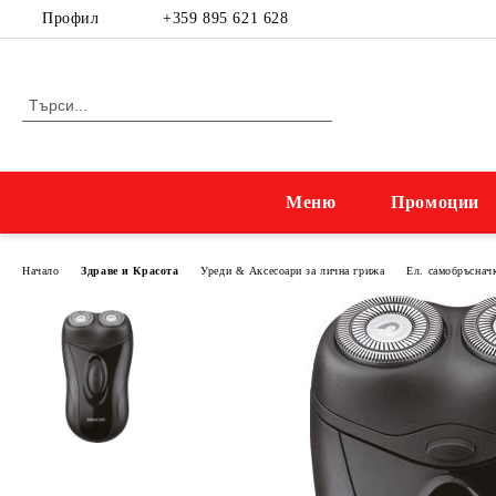
Профил
+359 895 621 628
Меню
Промоции
Начало
Здраве и Красота
Уреди & Аксесоари за лична грижа
Ел. самобръснач