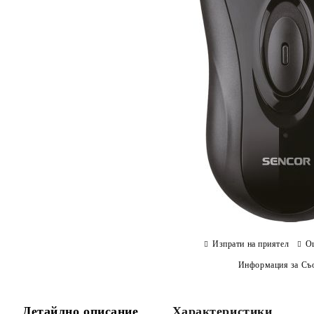
Изпрати на приятел
О
Информация за Съо
Детайлно описание
Характеристики