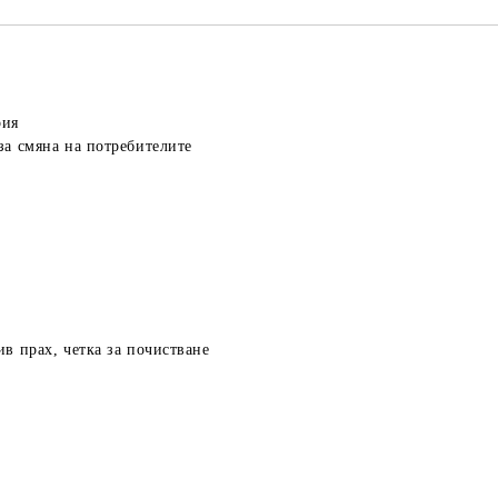
рия
за смяна на потребителите
в прах, четка за почистване