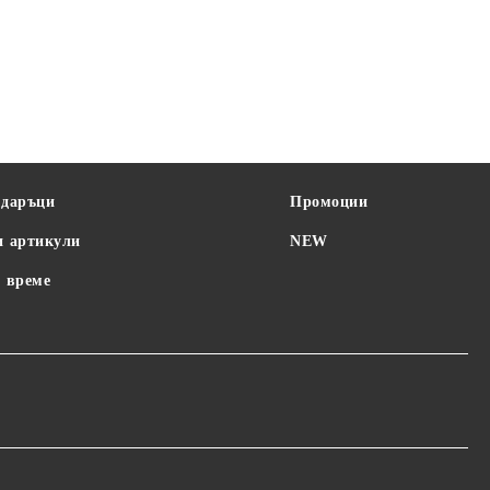
одаръци
Промоции
и артикули
NEW
 време