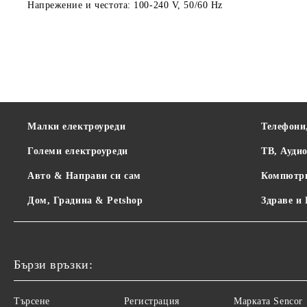
Напрежение и честота: 100-240 V, 50/60 Hz
Малки електроуреди
Телефони
Големи електроуреди
ТВ, Ауди
Авто & Направи си сам
Компютр
Дом, Градина & Petshop
Здраве и
Бързи връзки:
Търсене
Регистрация
Maрката Sencor