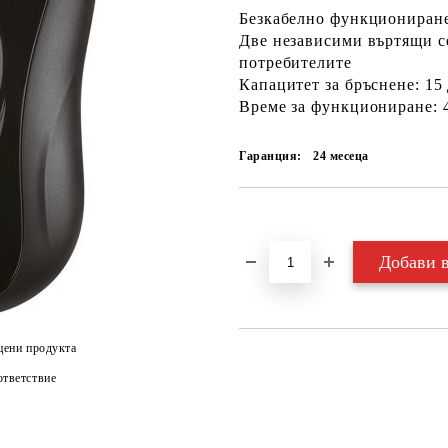
Безкабелно функциониране
Две независими въртящи се
потребителите
Капацитет за бръснене: 15
Време за функциониране: 
Гаранция:
24 месеца
Добави в желани
цени продукта
тветствие