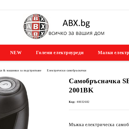
NEW
Големи електроуреди
Малки електр
ки & машинки за подстригване
Електрически самобръсначки
Самобръсначка 
2001BK
Код:
40032682
Мъжка електрическа самоб