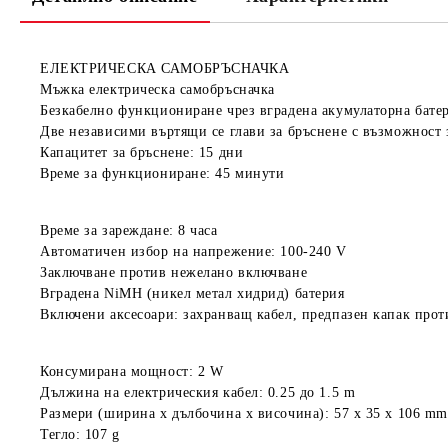
ЕЛЕКТРИЧЕСКА САМОБРЪСНАЧКА
Мъжка електрическа самобръсначка
Безкабелно функциониране чрез вградена акумулаторна бате
Две независими въртящи се глави за бръснене с възможност 
Капацитет за бръснене: 15 дни
Време за функциониране: 45 минути
Време за зареждане: 8 часа
Автоматичен избор на напрежение: 100-240 V
Заключване против нежелано включване
Вградена NiMH (никел метал хидрид) батерия
Включени аксесоари: захранващ кабел, предпазен капак проти
Консумирана мощност: 2 W
Дължина на електрическия кабел: 0.25 до 1.5 m
Размери (ширина х дълбочина х височина): 57 x 35 x 106 mm
Тегло: 107 g