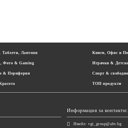
, Таблети, Лаптопи
Книги, Офис и П
о, Фото & Gaming
Играчки & Детск
и & Периферия
Спорт & свободно
 Красота
ТОП продукти
Информация за контакти:
Имейл:
vgt_group@abv.bg