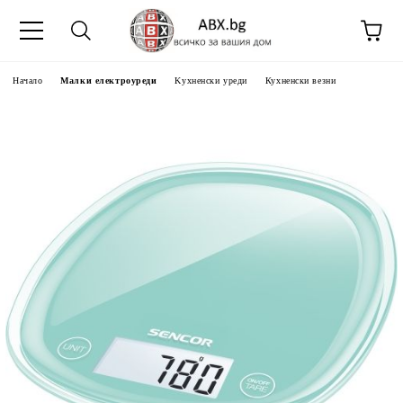
Начало
Малки електроуреди
Kухненски уреди
Кухненски везни