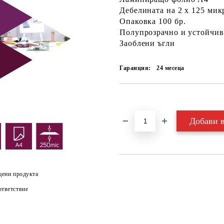
Дебелината на 2 х 125 мик
Опаковка 100 бр.
Полупрозрачно и устойчив
Заоблени ъгли
Гаранция:
24 месеца
Добави в желани
цени продукта
тветствие