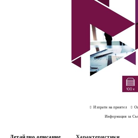
Изпрати на приятел
О
Информация за Съо
Детайлно описание
Характеристики