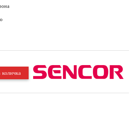
рона
о