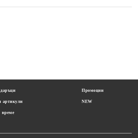
одаръци
Промоции
и артикули
NEW
 време