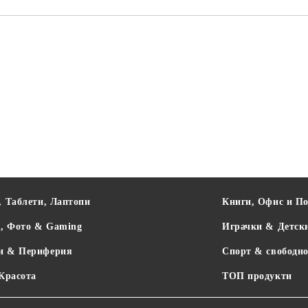
, Таблети, Лаптопи
Книги, Офис и П
о, Фото & Gaming
Играчки & Детск
и & Периферия
Спорт & свободно
 Красота
ТОП продукти