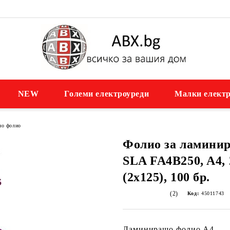
NEW
Големи електроуреди
Малки електр
но фолио
Фолио за ламини
SLA FA4B250, A4,
(2x125), 100 бр.
(2)
Код:
45011743
Ламиниращо фолио A4