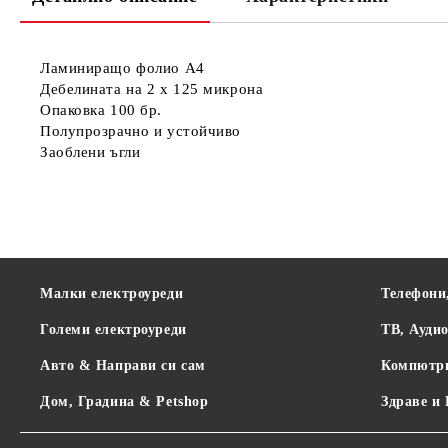
Ламиниращо фолио A4
Дебелината на 2 х 125 микрона
Опаковка 100 бр.
Полупрозрачно и устойчиво
Заоблени ъгли
Малки електроуреди
Телефони
Големи електроуреди
ТВ, Ауди
Авто & Направи си сам
Компютр
Дом, Градина & Petshop
Здраве и