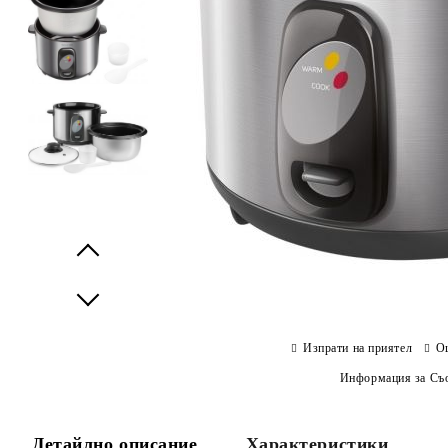
Prev
Next
Изпрати на приятел
О
Информация за Съо
Детайлно описание
Характеристики