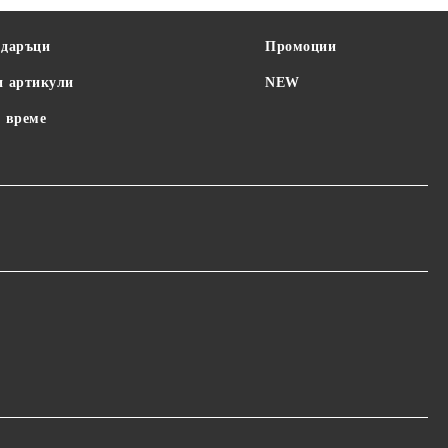
одаръци
Промоции
и артикули
NEW
 време