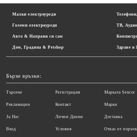
Малки електроуреди
Телефони
Големи електроуреди
ТВ, Ауди
Авто & Направи си сам
Компютр
Дом, Градина & Petshop
Здраве и
Бързи връзки:
Търсене
Регистрация
Maрката Sencor
Рекламации
Контакт
Марки
За Нас
Лични Данни
Доставка
Вход
Условия
Отказ от поръчк