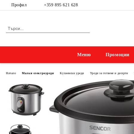
Профил
+359 895 621 628
Меню
Промоции
Начало
Малки електроуреди
Kухненски уреди
Уреди за готвене и десерти