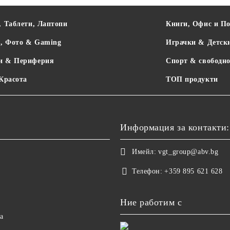
, Таблети, Лаптопи
Книги, Офис и П
о, Фото & Gaming
Играчки & Детск
и & Периферия
Спорт & свободно
 Красота
ТОП продукти
Информация за контакти:
Имейл:
vgt_group@abv.bg
Телефон:
+359 895 621 628
Ние работим с
а