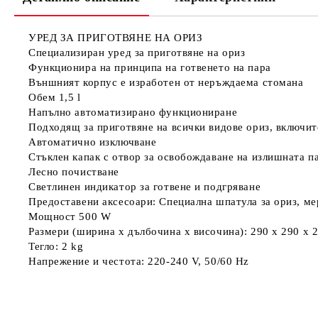
УРЕД ЗА ПРИГОТВЯНЕ НА ОРИЗ
Специализиран уред за приготвяне на ориз
Функционира на принципа на готвенето на пара
Външният корпус е изработен от неръждаема стомана
Обем 1,5 l
Напълно автоматизирано функциониране
Подходящ за приготвяне на всички видове ориз, включит
Автоматично изключване
Стъклен капак с отвор за освобождаване на излишната п
Лесно почистване
Светлинен индикатор за готвене и подгряване
Предоставени аксесоари: Специална шпатула за ориз, ме
Мощност 500 W
Размери (ширина х дълбочина х височина): 290 x 290 x
Тегло: 2 kg
Напрежение и честота: 220-240 V, 50/60 Hz