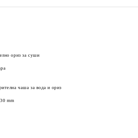
елно ориз за суши
ара
рителна чаша за вода и ориз
 230 mm