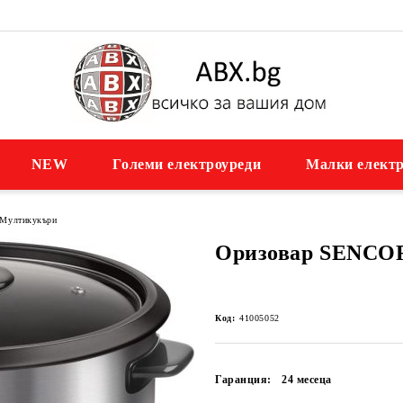
NEW
Големи електроуреди
Малки електр
Мултикукъри
Оризовар SENCO
Код:
41005052
Гаранция:
24 месеца