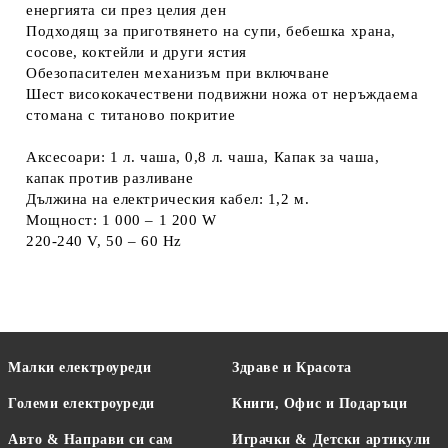
енергията си през целия ден
Подходящ за приготвянето на супи, бебешка храна,
сосове, коктейли и други ястия
Обезопасителен механизъм при включване
Шест висококачествени подвижни ножа от неръждаема
стомана с титаново покритие
Аксесоари: 1 л. чаша, 0,8 л. чаша, Капак за чаша,
капак против разливане
Дължина на електрическия кабел: 1,2 м.
Мощност: 1 000 – 1 200 W
220-240 V, 50 – 60 Hz
Малки електроуреди
Здраве и Красота
Големи електроуреди
Книги, Офис и Подаръци
Авто & Направи си сам
Играчки & Детски артикули