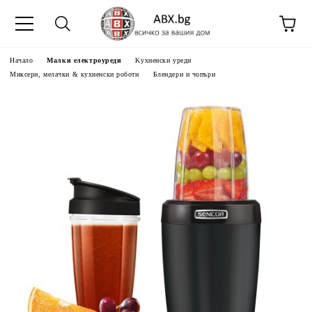
Начало
Малки електроуреди
Kухненски уреди
Миксери, мелачки & кухненски роботи
Блендери и чопъри