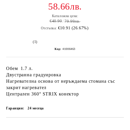
58.66лв.
Каталожна цена:
€40.90
79.99лв.
€10.91 (26.67%)
Отстъпка:
(1)
Код:
41006463
Обем 1.7 л.
Двустранна градуировка
Нагревателна основа от неръждаема стомана със
закрит нагревател
Централен 360° STRIX конектор
Гаранция:
24 месеца
Добави в желани