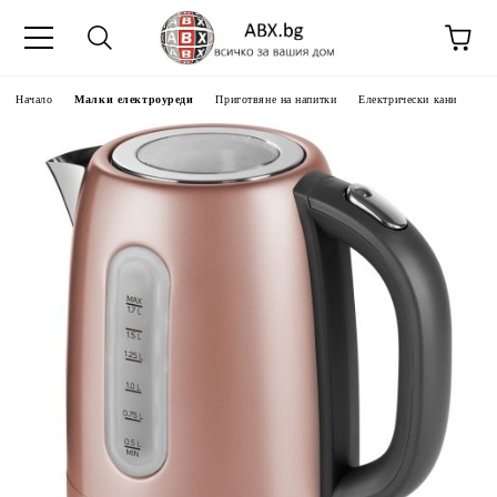
Начало
Малки електроуреди
Приготвяне на напитки
Електрически кани