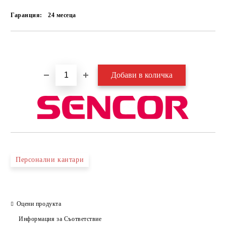
Гаранция:
24 месеца
Добави в желани
Персонални кантари
Оцени продукта
Информация за Съответствие