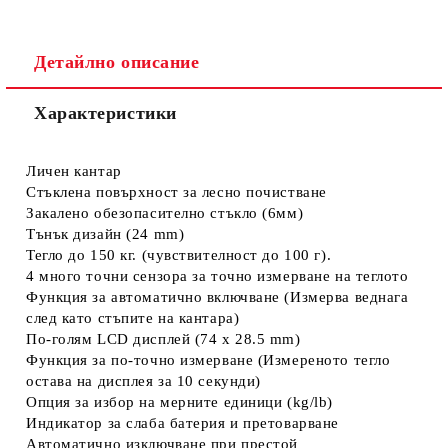
Детайлно описание
Характеристики
Личен кантар
Стъклена повърхност за лесно почистване
Закалено обезопасително стъкло (6мм)
Тънък дизайн (24 mm)
Тегло до 150 кг. (чувствителност до 100 г).
4 много точни сензора за точно измерване на теглото
Функция за автоматично включване (Измерва веднага
след като стъпите на кантара)
По-голям LCD дисплей (74 x 28.5 mm)
Функция за по-точно измерване (Измереното тегло
остава на дисплея за 10 секунди)
Опция за избор на мерните единици (kg/lb)
Индикатор за слаба батерия и претоварване
Автоматично изключване при престой