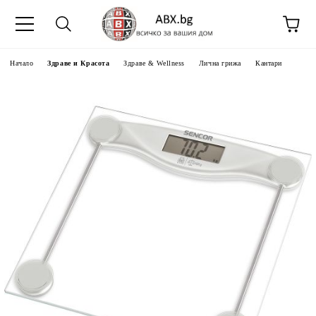
Начало
Здраве и Красота
Здраве & Wellness
Лична грижа
Кантари