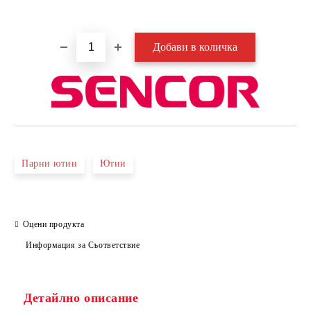
Добави в желани
Парни ютии
Ютии
Оцени продукта
Информация за Съответствие
Детайлно описание