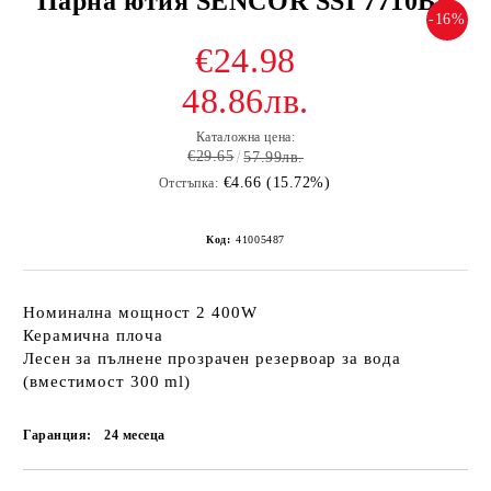
Парна ютия SENCOR SSI 7710BL
-16%
€24.98
48.86лв.
Каталожна цена:
€29.65
57.99лв.
€4.66 (15.72%)
Отстъпка:
Код:
41005487
Номинална мощност 2 400W
Керамична плоча
Лесен за пълнене прозрачен резервоар за вода
(вместимост 300 ml)
Гаранция:
24 месеца