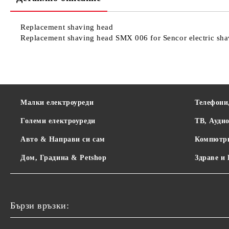
Replacement shaving head
Replacement shaving head SMX 006 for Sencor electric sh
Малки електроуреди
Телефони
Големи електроуреди
ТВ, Ауди
Авто & Направи си сам
Компютр
Дом, Градина & Petshop
Здраве и
Бързи връзки: