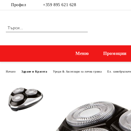
Профил
+359 895 621 628
Меню
Промоции
Начало
Здраве и Красота
Уреди & Аксесоари за лична грижа
Ел. самобръснач