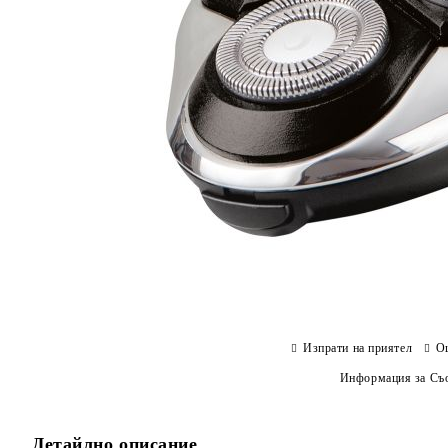
Изпрати на приятел
О
Информация за Съо
Детайлно описание