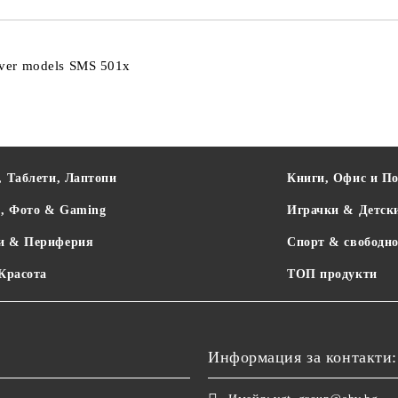
aver models SMS 501x
, Таблети, Лаптопи
Книги, Офис и П
о, Фото & Gaming
Играчки & Детск
и & Периферия
Спорт & свободно
 Красота
ТОП продукти
Информация за контакти: