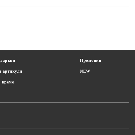
одаръци
Промоции
и артикули
NEW
 време