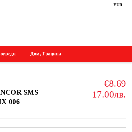
EUR
оуреди
Дом, Градина
€8.69
SENCOR SMS
17.00лв.
X 006