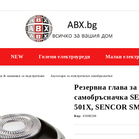
NEW
Големи електроуреди
Малки електр
ки & машинки за подстригване
Аксесоари за електрически самобръсначки
Резервна глава за
самобръсначка 
501X, SENCOR SM
Код:
41008284