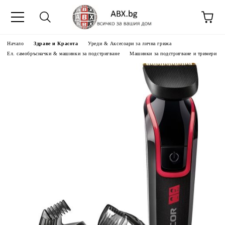
Начало
Здраве и Красота
Уреди & Аксесоари за лична грижа
Ел. самобръсначки & машинки за подстригване
Машинки за подстригване и тримери