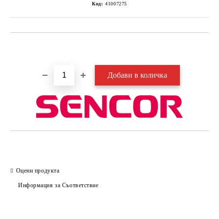
Код:
41007275
Добави в желани
Оцени продукта
Информация за Съответствие