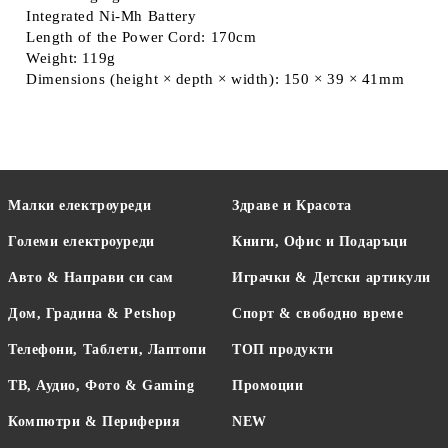
Integrated Ni-Mh Battery
Length of the Power Cord: 170cm
Weight: 119g
Dimensions (height × depth × width): 150 × 39 × 41mm
Малки електроуреди
Здраве и Красота
Големи електроуреди
Книги, Офис и Подаръци
Авто & Направи си сам
Играчки & Детски артикули
Дом, Градина & Petshop
Спорт & свободно време
Телефони, Таблети, Лаптопи
ТОП продукти
ТВ, Аудио, Фото & Gaming
Промоции
Компютри & Периферия
NEW