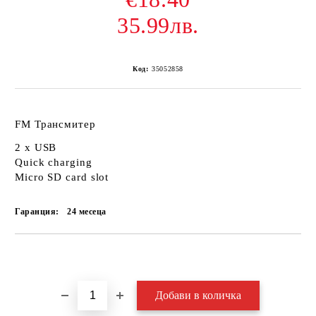
35.99лв.
Код:
35052858
FM Трансмитер
2 x USB
Quick charging
Micro SD card slot
Гаранция:
24 месеца
Добави в желани