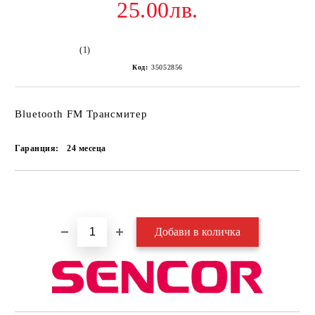
25.00лв.
(1)
Код:
35052856
Bluetooth FM Трансмитер
Гаранция:
24 месеца
Добави в желани