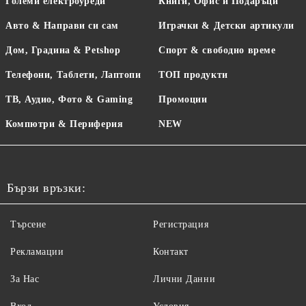
Големи електроуреди
Книги, Офис и Подаръци
Авто & Направи си сам
Играчки & Детски артикули
Дом, Градина & Petshop
Спорт & свободно време
Телефони, Таблети, Лаптопи
ТОП продукти
ТВ, Аудио, Фото & Gaming
Промоции
Компютри & Периферия
NEW
Бързи връзки:
Търсене
Регистрация
Рекламации
Контакт
За Нас
Лични Данни