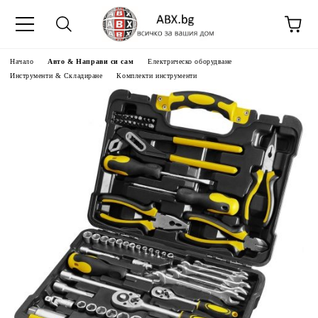
Начало
Авто & Направи си сам
Електрическо оборудване
Инструменти & Складиране
Комплекти инструменти