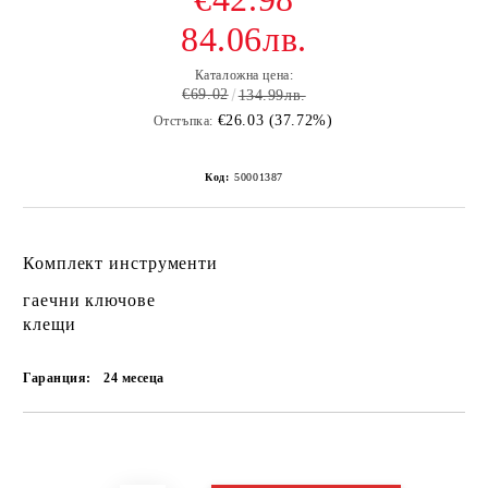
84.06лв.
Каталожна цена:
€69.02
134.99лв.
€26.03 (37.72%)
Отстъпка:
Код:
50001387
Комплект инструменти
гаечни ключове
клещи
Гаранция:
24 месеца
Добави в желани