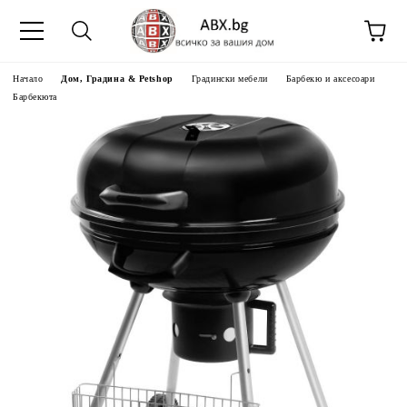
Начало
Дом, Градина & Petshop
Градински мебели
Барбекю и аксесоари
Барбекюта