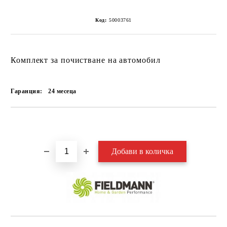
Код:
50003761
Комплект за почистване на автомобил
Гаранция:
24 месеца
Добави в желани