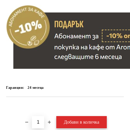
Гаранция:
24 месеца
Добави в желани