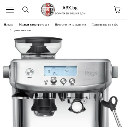
Начало
Малки електроуреди
Приготвяне на напитки
Приготвяне на кафе
Еспресо машини