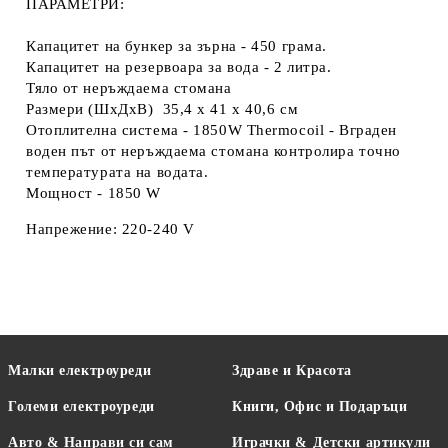
ПАРАМЕТРИ
:
Капацитет на бункер за зърна -
450 грама.
Капацитет на резервоара за вода -
2 литра.
Тяло от
неръждаема стомана
Размери (ШхДхВ)
3
5,4
x
41
x 40
,6
см
Отоплителна система -
1850W Thermocoil
- Вграден
воден път от неръждаема стомана контролира точно
температурата на водата.
Мощност -
1850 W
Напрежение:
220-240 V
Малки електроуреди
Здраве и Красота
Големи електроуреди
Книги, Офис и Подаръци
Авто & Направи си сам
Играчки & Детски артикули