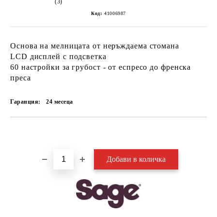
(3)
Код:
41006987
Основа на мелницата от неръждаема стомана
LCD дисплей с подсветка
60 настройки за грубост - от еспресо до френска
преса
Гаранция:
24 месеца
Добави в желани