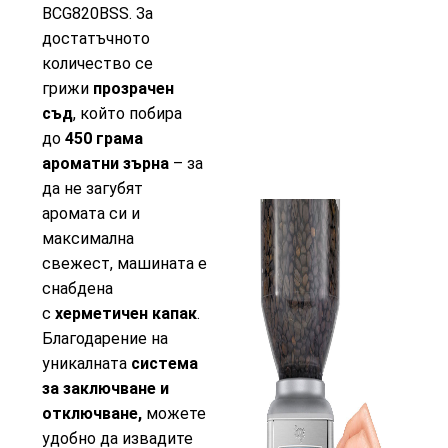
BCG820BSS. За
достатъчното
количество се
грижи
прозрачен
съд
, който побира
до
450 грама
ароматни зърна
– за
да не загубят
аромата си и
максимална
свежест, машината е
снабдена
с
херметичен капак
.
Благодарение на
уникалната
система
за заключване и
отключване,
можете
удобно да извадите