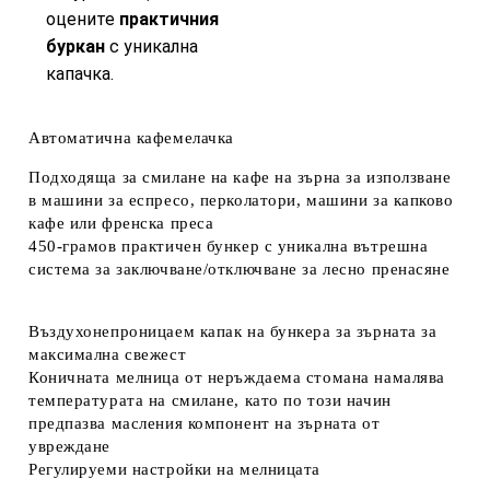
оцените
практичния
буркан
с уникална
капачка.
Автоматична кафемелачка
Подходяща за смилане на кафе на зърна за използване
в машини за еспресо, перколатори, машини за капково
кафе или френска преса
450-грамов практичен бункер с уникална вътрешна
система за заключване/отключване за лесно пренасяне
Въздухонепроницаем капак на бункера за зърната за
максимална свежест
Коничната мелница от неръждаема стомана намалява
температурата на смилане, като по този начин
предпазва масления компонент на зърната от
увреждане
Регулируеми настройки на мелницата