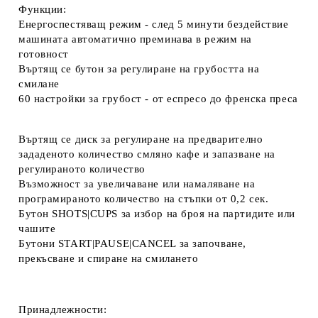
Функции:
Енергоспестяващ режим - след 5 минути бездействие
машината автоматично преминава в режим на
готовност
Въртящ се бутон за регулиране на грубостта на
смилане
60 настройки за грубост - от еспресо до френска преса
Въртящ се диск за регулиране на предварително
зададеното количество смляно кафе и запазване на
регулираното количество
Възможност за увеличаване или намаляване на
програмираното количество на стъпки от 0,2 сек.
Бутон SHOTS|CUPS за избор на броя на партидите или
чашите
Бутони START|PAUSE|CANCEL за започване,
прекъсване и спиране на смилането
Принадлежности: