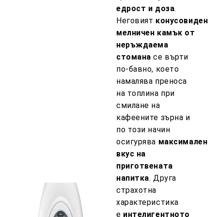
едрост и доза
.
Неговият
конусовиден
мелничен камък от
неръждаема
стомана
се върти
по-бавно, което
намалява преноса
на топлина при
смилане на
кафеените зърна и
по този начин
осигурява
максимален
вкус на
приготвената
напитка
. Друга
страхотна
характеристика
е
интелигентното