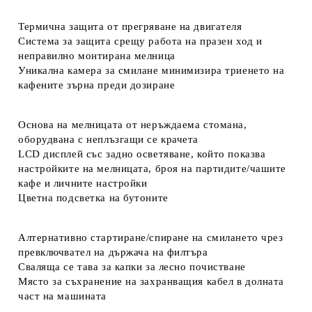
Термична защита от прегряване на двигателя
Система за защита срещу работа на празен ход и
неправилно монтирана мелница
Уникална камера за смилане минимизира триенето на
кафените зърна преди дозиране
Основа на мелницата от неръждаема стомана,
оборудвана с неплъзгащи се крачета
LCD дисплей със задно осветяване, който показва
настройките на мелницата, броя на партидите/чашите
кафе и личните настройки
Цветна подсветка на бутоните
Алтернативно стартиране/спиране на смилането чрез
превключвател на държача на филтъра
Сваляща се тава за капки за лесно почистване
Място за съхранение на захранващия кабел в долната
част на машината