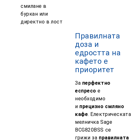
смилане в
буркан или
директно в лост
Правилната
доза и
едростта на
кафето е
приоритет
За
перфектно
еспресо
е
необходимо
и
прецизно смляно
кафе
.
Електрическата
мелничка Sage
BCG820BSS се
грижи
за
правилната