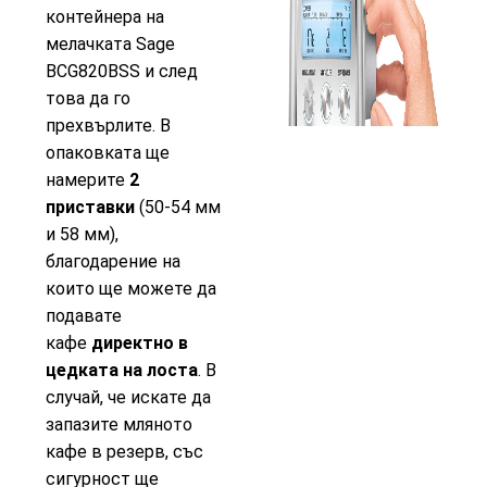
контейнера на
мелачката Sage
BCG820BSS и след
това да го
прехвърлите. В
опаковката ще
намерите
2
приставки
(50-54 мм
и 58 мм),
благодарение на
които ще можете да
подавате
кафе
директно в
цедката на лоста
. В
случай, че искате да
запазите мляното
кафе в резерв, със
сигурност ще