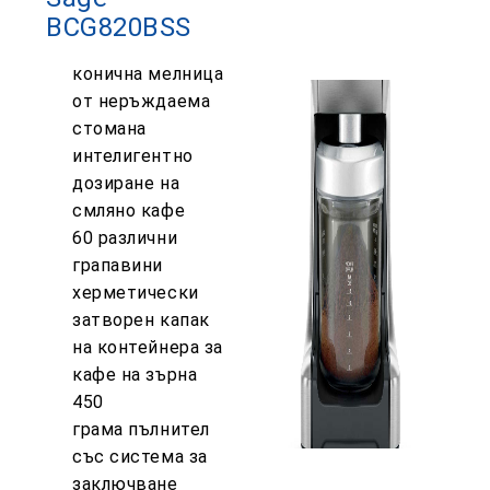
BCG820BSS
конична мелница
от неръждаема
стомана
интелигентно
дозиране на
смляно кафе
60 различни
грапавини
херметически
затворен капак
на контейнера за
кафе на зърна
450
грама пълнител
със система за
заключване