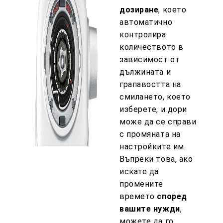
дозиране
, което
автоматично
контролира
количеството в
зависимост от
дължината и
грапавостта на
смилането, което
изберете, и дори
може да се справи
с промяната на
настройките им.
Въпреки това, ако
искате да
промените
времето
според
вашите нужди
,
можете да го