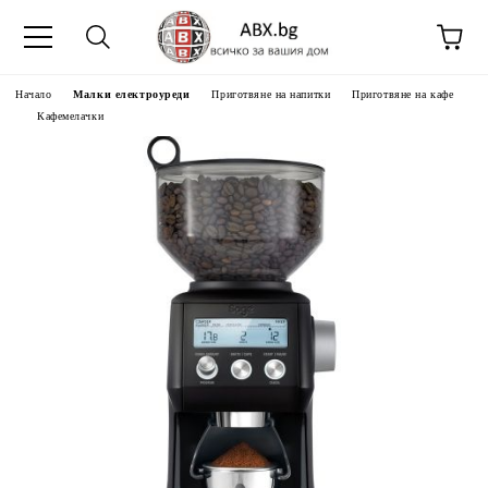
Начало
Малки електроуреди
Приготвяне на напитки
Приготвяне на кафе
Кафемелачки