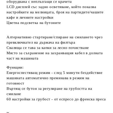
оборудвана с неплъзгащи се крачета
LCD дисплей със задно осветяване, който показва
настройките на мелницата, броя на партидите/чашите
кафе и личните настройки
Цветна подсветка на бутоните
Алтернативно стартиране/спиране на смилането чрез
превключвател на държача на филтъра
Сваляща се тава за капки за лесно почистване
Място за съхранение на захранващия кабел в долната
част на машината
Функции:
Енергоспестяващ режим - след 5 минути бездействие
машината автоматично преминава в режим на
готовност
Въртящ се бутон за регулиране на грубостта на
смилане
60 настройки за грубост - от еспресо до френска преса