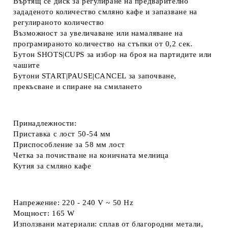
Въртящ се диск за регулиране на предварително
зададеното количество смляно кафе и запазване на
регулираното количество
Възможност за увеличаване или намаляване на
програмираното количество на стъпки от 0,2 сек.
Бутон SHOTS|CUPS за избор на броя на партидите или
чашите
Бутони START|PAUSE|CANCEL за започване,
прекъсване и спиране на смилането
Принадлежности:
Приставка с лост 50-54 мм
Приспособление за 58 мм лост
Четка за почистване на коничната мелница
Кутия за смляно кафе
Напрежение: 220 - 240 V ~ 50 Hz
Мощност: 165 W
Използвани материали: сплав от благородни метали,