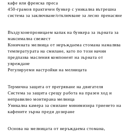
кафе или френска преса
450-грамов практичен бункер с уникална вътрешна
система за заключване/отключване за лесно пренасяне
Въздухонепроницаем капак на бункера за зърната за
максимална свежест
Коничната мелница от неръждаема стомана намалява
температурата на смилане, като по този начин
предпазва масления компонент на зърната от
увреждане
Регулируеми настройки на мелницата
Термична защита от прегряване на двигателя
Система за защита срещу работа на празен ход и
неправилно монтирана мелница
Уникална камера за смилане минимизира триенето на
кафените зърна преди дозиране
Основа на мелницата от неръждаема стомана,