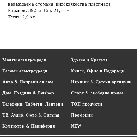
неръждаема стомана, високоякостна пластмаса
Размери: 39,5 x 16 x 21,5 см
Тегло: 2,9 кг
Малки електроуреди
Здраве и Красота
Големи електроуреди
Книги, Офис и Подаръци
Авто & Направи си сам
Играчки & Детски артикули
Дом, Градина & Petshop
Спорт & свободно време
Телефони, Таблети, Лаптопи
ТОП продукти
ТВ, Аудио, Фото & Gaming
Промоции
Компютри & Периферия
NEW