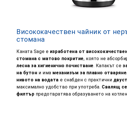
Висококачествен чайник от не
стомана
Каната Sage е
изработена от висококачестве
стомана с матово покритие
, която не абсорб
лесна за хигиенично почистване
. Капакът се
з
на бутон
и има
механизъм за плавно отваряне
нивото на водата
е снабден с практични
двуст
максимално удобство при употреба.
Свалящ се
филтър
предотвратява образуването на котлен