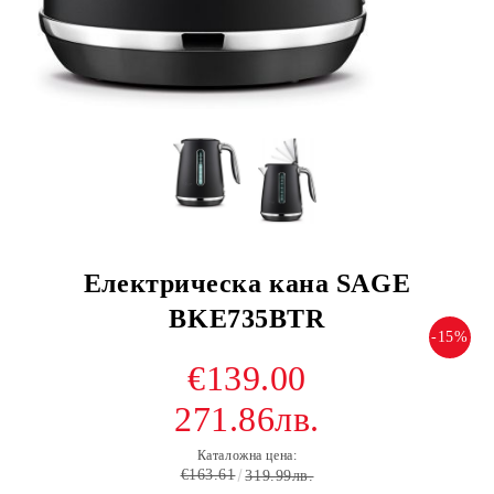
Електрическа кана SAGE
BKE735BTR
-15%
€139.00
271.86лв.
Каталожна цена:
€163.61
319.99лв.