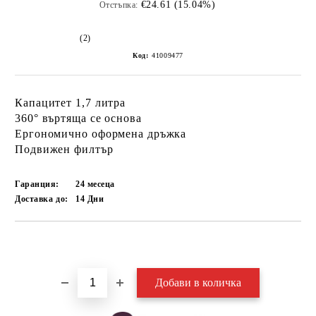
€24.61 (15.04%)
Отстъпка:
(2)
Код:
41009477
Капацитет 1,7 литра
360° въртяща се основа
Ергономично оформена дръжка
Подвижен филтър
Гаранция:
24 месеца
Доставка до:
14
Дни
Добави в желани