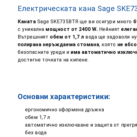
Електрическата кана Sage SKE7
Каната
Sage SKE735BTR ще ви осигури много
б
с уникална
мощност от 2400 W.
Нейният
елега
Вътрешният
обем от 1,7 л
вода ще задоволи ну
полирана неръждаема стомана
, която
не абсо
безопасните уреди и
има автоматично изключв
достигне точката на кипене.
Основни характеристики:
ергономично оформена дръжка
обем 1,7 л
автоматично изключване и защита от прегр
без вода