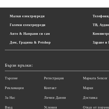
Малки електроуреди
Телефони
Големи електроуреди
ТВ, Ауди
Авто & Направи си сам
Компютр
Дом, Градина & Petshop
Здраве и
Бързи връзки:
Търсене
Регистрация
Maрката Sencor
Рекламации
Контакт
Марки
За Нас
Лични Данни
Доставка
Вход
Условия
Отказ от поръчк