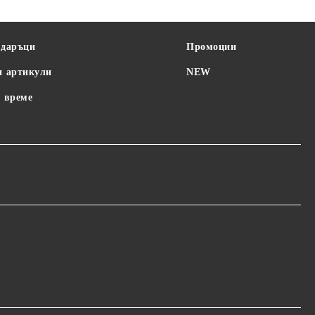
одаръци
Промоции
и артикули
NEW
 време