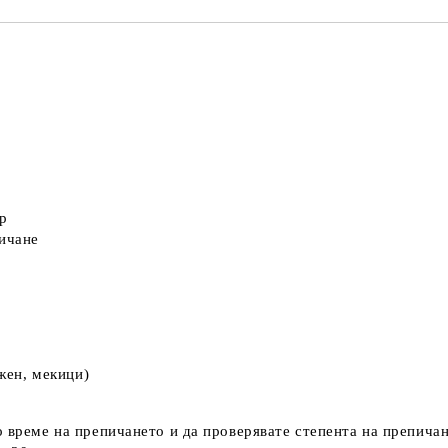
р
ичане
ъжен, мекици)
 време на препичането и да проверявате степента на препичан