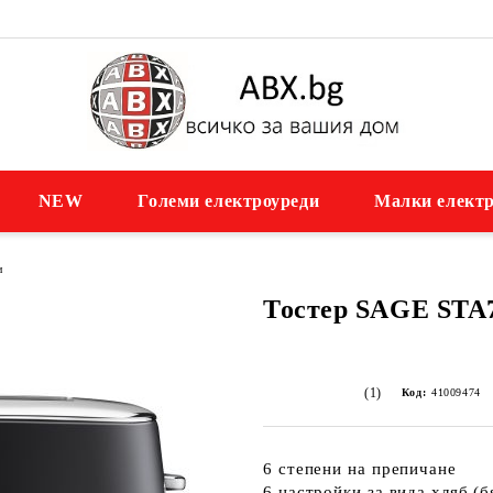
NEW
Големи електроуреди
Малки електр
и
Тостер SAGE STA
(1)
Код:
41009474
6 степени на препичане
6 настройки за вида хляб (б