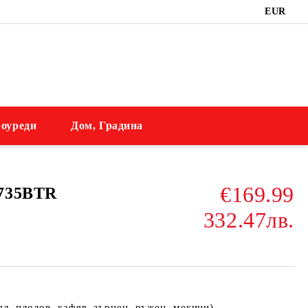
EUR
оуреди
Дом, Градина
€169.99
735BTR
332.47лв.
ял, плодов, кафяв, зърнен, ръжен, мекици)