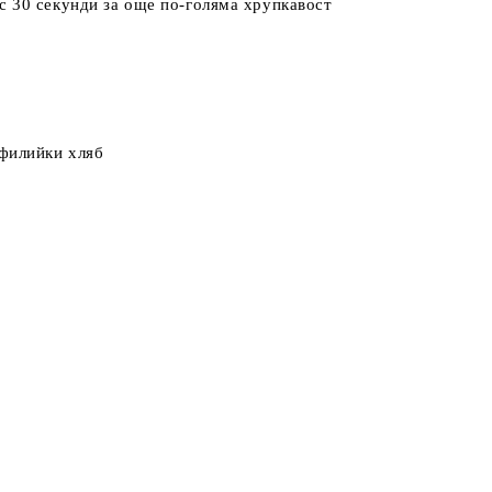
с 30 секунди за още по-голяма хрупкавост
 филийки хляб