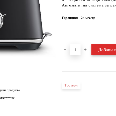
Автоматична система за це
Гаранция:
24 месеца
Добави в желани
Тостери
цени продукта
тветствие