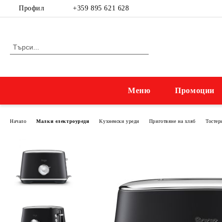
Профил
+359 895 621 628
Меню
Промоции
Начало
Малки електроуреди
Kухненски уреди
Приготвяне на хляб
Тостер