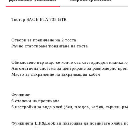
Тостер SAGE BTA 735 BTR
Отвори за препичане на 2 тоста
Ръчно стартиране/повдигане на тоста
Обикновено въртящо се копче със светодиоден индикато
Автоматична система за центриране за равномерно преп
Място за съхранение на захранващия кабел
Функция:
6 степени на препичане
6 настройки за вида хляб (бял, плодов, кафяв, зърнен, р
Функцията Lift&Look ви позволява да повдигате хляба по