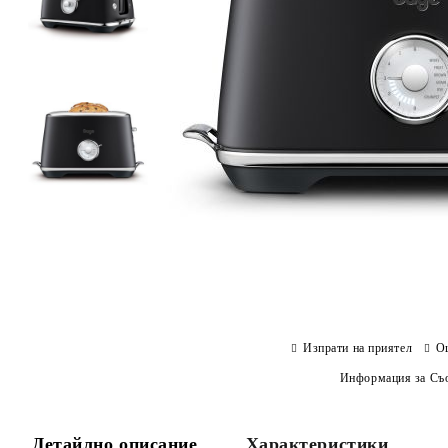
Изпрати на приятел
О
Информация за Съо
Детайлно описание
Характеристики