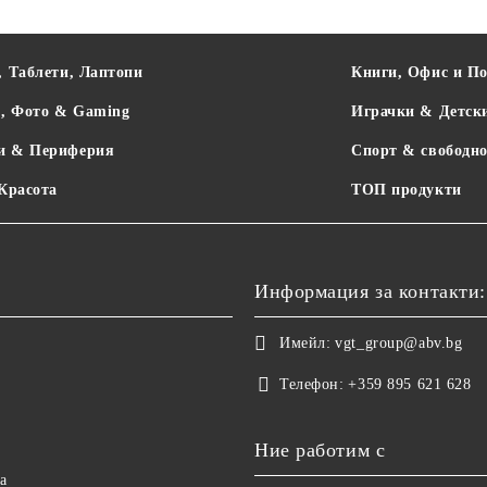
, Таблети, Лаптопи
Книги, Офис и П
о, Фото & Gaming
Играчки & Детск
и & Периферия
Спорт & свободно
 Красота
ТОП продукти
Информация за контакти:
Имейл:
vgt_group@abv.bg
Телефон:
+359 895 621 628
Ние работим с
а