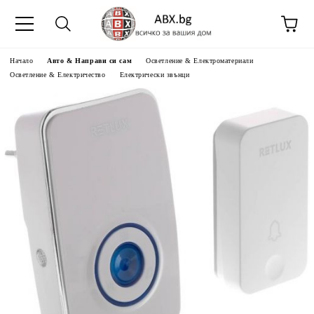
Начало
Авто & Направи си сам
Осветление & Електроматериали
Осветление & Електричество
Електрически звънци