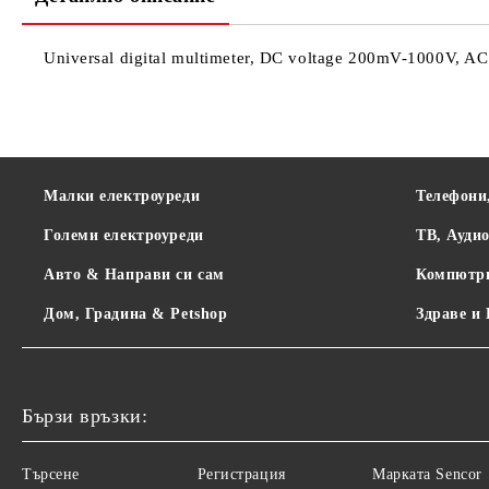
Universal digital multimeter, DC voltage 200mV-1000V, A
Малки електроуреди
Телефони
Големи електроуреди
ТВ, Ауди
Авто & Направи си сам
Компютр
Дом, Градина & Petshop
Здраве и
Бързи връзки:
Търсене
Регистрация
Maрката Sencor