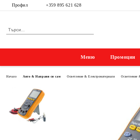
Профил
+359 895 621 628
Меню
Промоции
Начало
Авто & Направи си сам
Осветление & Електроматериали
Осветление 