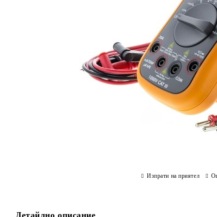
Изпрати на приятел
О
Детайлно описание