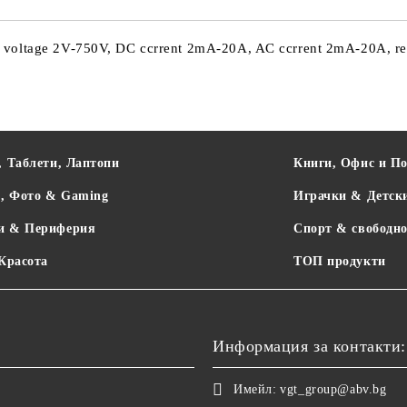
C voltage 2V-750V, DC ccrrent 2mA-20A, AC ccrrent 2mA-20A, re
, Таблети, Лаптопи
Книги, Офис и П
о, Фото & Gaming
Играчки & Детск
и & Периферия
Спорт & свободно
 Красота
ТОП продукти
Информация за контакти:
Имейл:
vgt_group@abv.bg