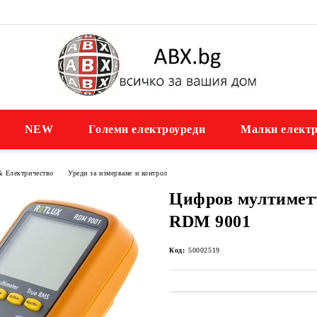
NEW
Големи електроуреди
Малки електр
& Електричество
Уреди за измерване и контрол
Цифров мултиме
RDM 9001
Код:
50002519
Добави в желани