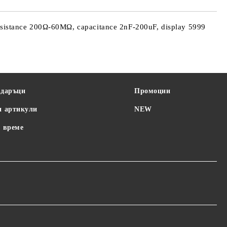
sistance 200Ω-60MΩ, capacitance 2nF-200uF, display 5999
одаръци
Промоции
и артикули
NEW
 време