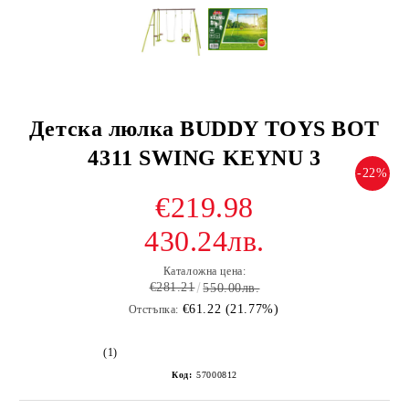
Детска люлка BUDDY TOYS BOT
4311 SWING KEYNU 3
-22%
€219.98
430.24лв.
Каталожна цена:
€281.21
550.00лв.
€61.22 (21.77%)
Отстъпка:
(1)
Код:
57000812