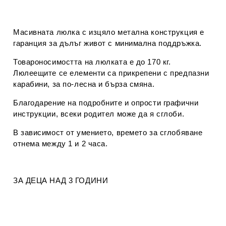
Масивната люлка с изцяло метална конструкция е
гаранция за дълъг живот с минимална поддръжка.
Товароносимостта на люлката е до 170 кг.
Люлеещите се елементи са прикрепени с предпазни
карабини, за по-лесна и бърза смяна.
Благодарение на подробните и опрости графични
инструкции, всеки родител може да я сглоби.
В зависимост от умението, времето за сглобяване
отнема между 1 и 2 часа.
ЗА ДЕЦА НАД 3 ГОДИНИ