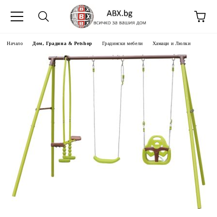
Начало
Дом, Градина & Petshop
Градински мебели
Хамаци и Люлки