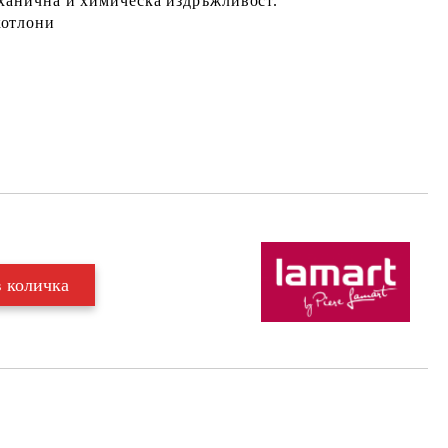
еханична и химическа издръжливост.
котлони