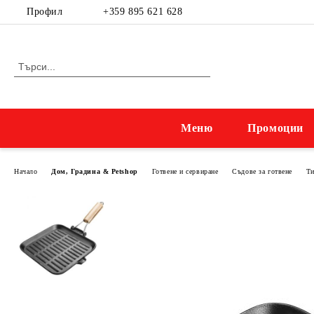
Профил
+359 895 621 628
Меню
Промоции
Начало
Дом, Градина & Petshop
Готвене и сервиране
Съдове за готвене
Ти