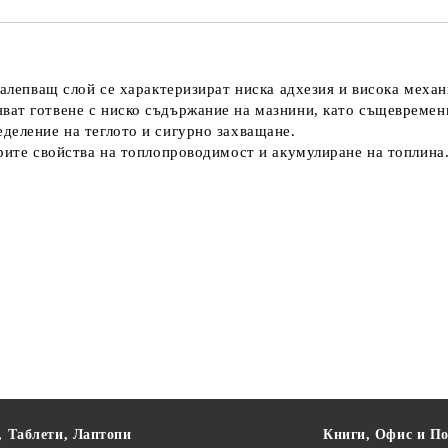
залепващ слой се характеризират ниска адхезия и висока меха
ват готвене с ниско съдържание на мазнини, като същевременн
деление на теглото и сигурно захващане.
брите свойства на топлопроводимост и акумулиране на топлина
, Таблети, Лаптопи
Книги, Офис и П