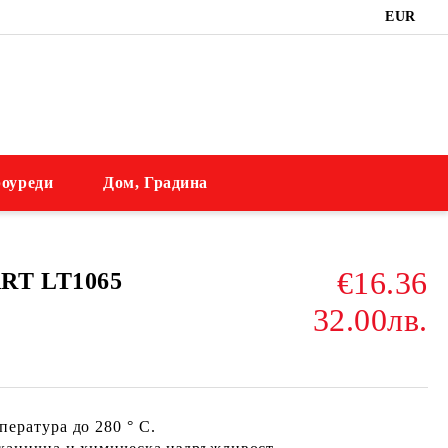
EUR
оуреди
Дом, Градина
€16.36
RT LT1065
32.00лв.
пература до 280 ° C.