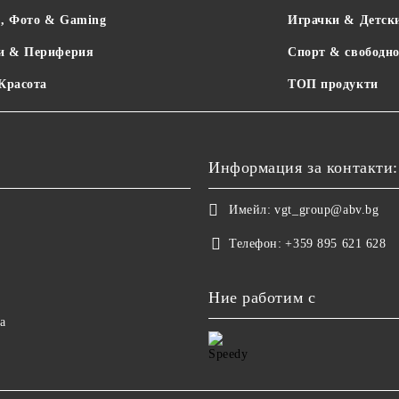
о, Фото & Gaming
Играчки & Детск
и & Периферия
Спорт & свободно
 Красота
ТОП продукти
Информация за контакти:
Имейл:
vgt_group@abv.bg
Телефон:
+359 895 621 628
Ние работим с
а