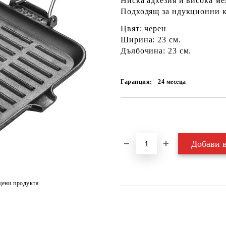
Ниска адхезия и висока м
Подходящ за ндукционни 
Цвят: черен
Ширина: 23 см.
Дълбочина: 23 cм.
Гаранция:
24 месеца
Добави в желани
цени продукта