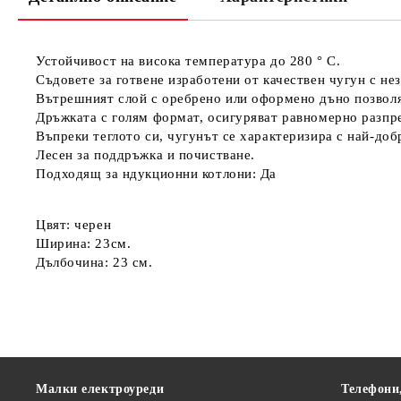
Устойчивост на висока температура до 280 ° C.
Съдовете за готвене изработени от качествен чугун с не
Вътрешният слой с оребрено или оформено дъно позволя
Дръжката с голям формат, осигуряват равномерно разпре
Въпреки теглото си, чугунът се характеризира с най-до
Лесен за поддръжка и почистване.
Подходящ за ндукционни котлони: Да
Цвят: черен
Ширина: 23см.
Дълбочина: 23 cм.
Малки електроуреди
Телефони