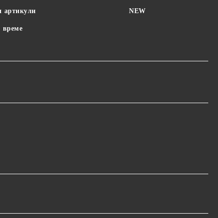
и артикули
NEW
 време