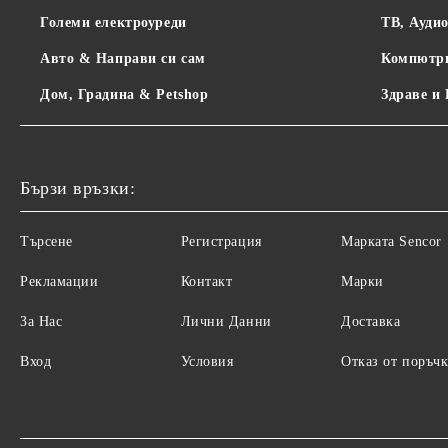
Големи електроуреди
ТВ, Ауди
Авто & Направи си сам
Компютр
Дом, Градина & Petshop
Здраве и
Бързи връзки:
Търсене
Регистрация
Maрката Sencor
Рекламации
Контакт
Марки
За Нас
Лични Данни
Доставка
Вход
Условия
Отказ от поръчк