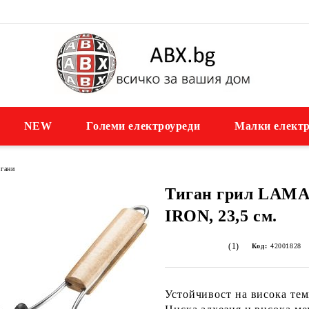
NEW
Големи електроуреди
Малки електр
гани
Тиган грил LAMA
IRON, 23,5 см.
(1)
Код:
42001828
Устойчивост на висока тем