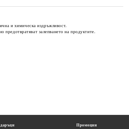
нична и химическа издръжливост.
о предотвратяват залепването на продуктите.
.
одаръци
Промоции