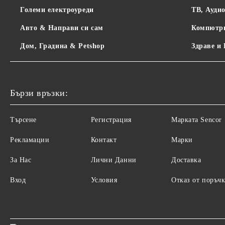
Големи електроуреди
ТВ, Ауди
Авто & Направи си сам
Компютр
Дом, Градина & Petshop
Здраве и
Бързи връзки:
Търсене
Регистрация
Maрката Sencor
Рекламации
Контакт
Марки
За Нас
Лични Данни
Доставка
Вход
Условия
Отказ от поръчк