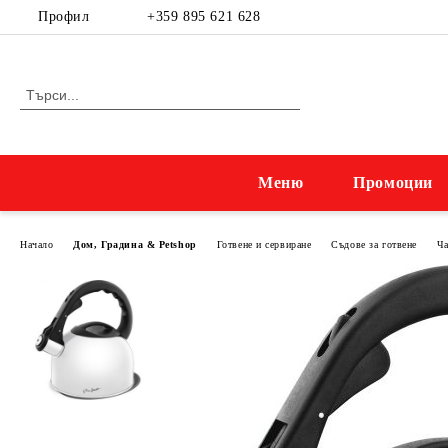
Профил
+359 895 621 628
Меню
Промоции
Начало
Дом, Градина & Petshop
Готвене и сервиране
Съдове за готвене
Ч