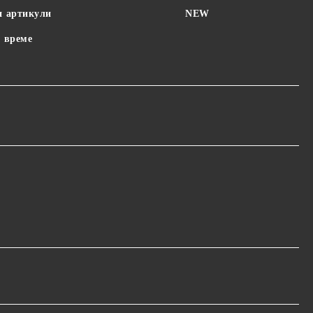
и артикули
NEW
 време