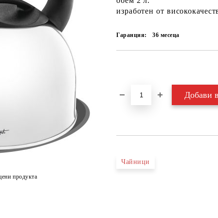
обем 2 л.
изработен от висококачест
Гаранция:
36 месеца
Добави в желани
Чайници
цени продукта