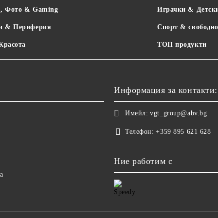
о, Фото & Gaming
Играчки & Детск
и & Периферия
Спорт & свободно
 Красота
ТОП продукти
Информация за контакти:
Имейл:
vgt_group@abv.bg
Телефон:
+359 895 621 628
Ние работим с
а