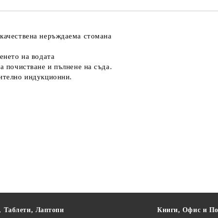
окачествена неръждаема стомана
пенето на водата
за почистване и пълнене на съда.
чително индукционни.
, Таблети, Лаптопи
Книги, Офис и П