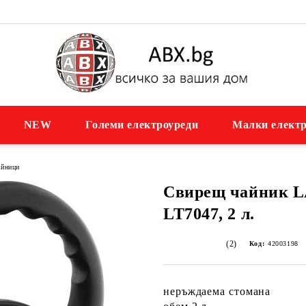
NEW
Големи електроуреди
Малки електр
айници
Свирещ чайник 
LT7047, 2 л.
(2)
Код:
42003198
неръждаема стомана