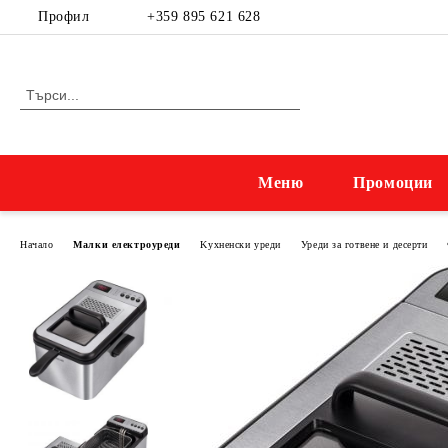
Профил
+359 895 621 628
Меню
Промоции
Начало
Малки електроуреди
Kухненски уреди
Уреди за готвене и десерти