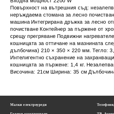
Входна мощност 2200 W
Повърхност на вътрешния съд:
незалеп
неръждаема стомана за лесно почиства
машина
Интегрирана дръжка за лесно о
почистване
Контейнер за пържене от хр
срещу прегряване
Подвижни нагревателе
кошницата за оттичане на мазнината сл
дълбочина) 210 × 350 × 220 мм.
Тегло: 3,
Интелигентно съхранение на захранващи
кошницата за пържене: 1,4 кг.
Незалепва
Височина: 21см
Ширина: 35 см
Дълбочина
Малки електроуреди
Телефони
Големи електроуреди
ТВ, Ауди