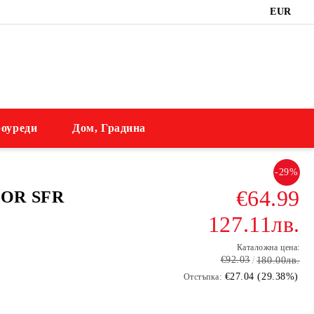
EUR
оуреди
Дом, Градина
-29%
€64.99
COR SFR
127.11лв.
Каталожна цена:
€92.03
180.00лв.
€27.04 (29.38%)
Отстъпка: