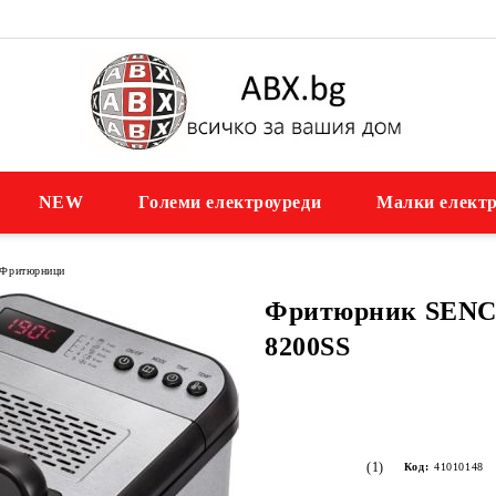
NEW
Големи електроуреди
Малки електр
Фритюрници
Фритюрник SEN
8200SS
(1)
Код:
41010148