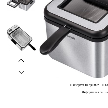
Prev
Next
Изпрати на приятел
О
Информация за Съо