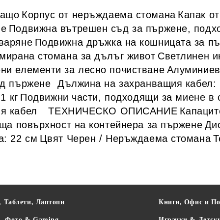
ващо
Корпус от неръждаема стомана
Капак о
не
Подвижна вътрешен съд за пържене, подх
тваряне
Подвижна дръжка на кошницата за пъ
омирана стомана за дълъг живот
Светлинен и
ни елементи за лесно почистване
Алуминиев
ед пържене
Дължина на захранващия кабел: 
1 кг
Подвижни части, подходящи за миене в
я кабел
ТЕХНИЧЕСКО ОПИСАНИЕ
Капаците
ща повърхност на контейнера за пържене
Ди
: 22 см
Цвят Черен / Неръждаема стомана
Т
, Таблети, Лаптопи
Книги, Офис и П
о, Фото & Gaming
Играчки & Детск