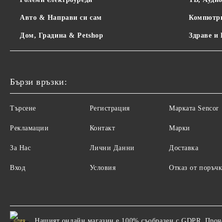
Авто & Направи си сам
Компютр
Дом, Градина & Petshop
Здраве и
Бързи връзки:
Търсене
Регистрация
Maрката Sencor
Рекламации
Контакт
Марки
За Нас
Лични Данни
Доставка
Вход
Условия
Отказ от поръчк
Нашият онлайн магазин е 100% съобразен с GDPR.
Проч
GDPR