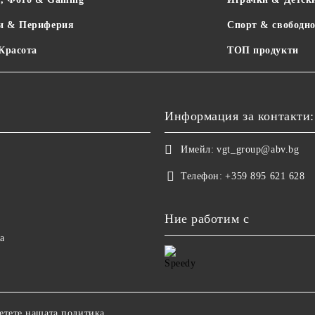
и & Периферия
Спорт & свободно
 Красота
ТОП продукти
Информация за контакти:
Имейл:
vgt_group@abv.bg
Телефон:
+359 895 621 628
Ние работим с
а
етете нашата политика