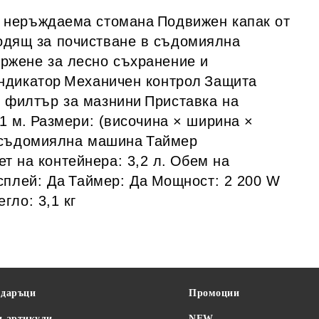
т неръждаема стомана
Подвижен капак от
одящ за почистване в съдомиялна
ржене за лесно съхранение и
ндикатор
Механичен контрол
Защита
 филтър за мазнини
Приставка на
1 м.
Размери: (височина × ширина ×
 съдомиялна машина
Таймер
т на контейнера: 3,2 л.
Обем на
сплей: Да
Таймер: Да
Мощност: 2 200 W
егло: 3,1 кг
одаръци
Промоции
и артикули
NEW