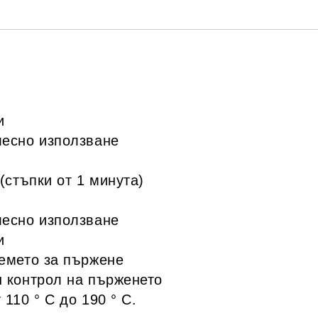
и
лесно използване
(стъпки от 1 минута)
лесно използване
и
ремето за пържене
н контрол на пърженето
110 ° C до 190 ° C.