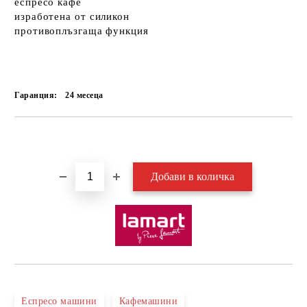
еспресо кафе
изработена от силикон
противоплъзгаща функция
Гаранция:
24 месеца
Добави в желани
Еспресо машини
Кафемашини